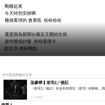
剛睡起來
今天特別安靜啊
幾個看球的 會累吼 哈哈哈哈
還是因為新聞台最近又開始生病
操作變成好慢 有時還很卡
點文章 都好難點
但是等等早上7點
葡萄牙 VS 克羅埃西亞
你可能感興趣的文章
柒參肆▎老宅2／後記
我跟我老爸 都準備好了
《老宅2／後記》在去年初寫完《老宅》的時候，
結果 現在6點左右
我老爸說 他還要再去煎個蔥油餅
17 小時前