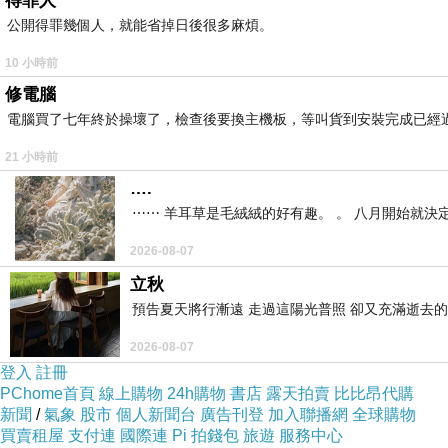
得罪人
公開得罪幾個人，就能省掉日後很多麻煩。
那我也來寫寫東西 還沒開踢先來寫寫
10 小時前
葡萄牙 VS 克羅埃西亞
修電腦
不僅是兩支歐洲勁旅的生死戰
電腦買了七年終於操壞了，檢查後要換主機板，等叫貨到安裝完成已經
更是足壇兩位傳奇巨星C羅與莫德里奇的巔峰對決
21 小時前
….
對於這兩位已經書寫了無數輝煌篇章的巨星來說
⋯⋯ 羊耳草是毛絨絨的好有趣。 。 八月開始就決
這極有可能是他們在世界盃舞台的最後一場表演
2026-08-07
立秋
無論勝負 終場哨響後
預告夏天將行漸遠 走過這陽光普照 卻又充滿逝去的
世人將見證其中一位傳奇結束自己的世界盃征途
2026-08-07
登入
註冊
克羅埃西亞總教練達利奇強調中場控制權
PChome首頁
線上購物
24h購物
書店
露天拍賣
比比昂代購
新聞
/
氣象
股市
個人新聞台
廣告刊登
加入聯播網
全球購物
是決定勝負的關鍵
買賣租屋
支付連
國際連
Pi 拍錢包
旅遊
服務中心