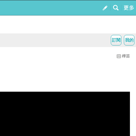
訂閱
我的
樺苗