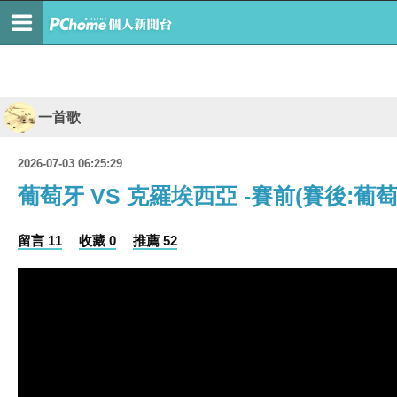
一首歌
2026-07-03 06:25:29
葡萄牙 VS 克羅埃西亞 -賽前(賽後:葡
留言 11
收藏 0
推薦 52