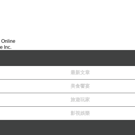
 Online
 Inc.
最新文章
美食饗宴
旅遊玩家
影視娛樂