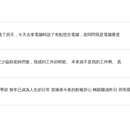
過了四天，今天去拿電腦時說了有點想念電腦，老闆問我是電腦重度
定少協助老師們後，我感到工作好輕鬆。 本來就不是我的工作啊。 真
季節 無常已成為人生的日常 當擁著今夜的歡暢舒心 轉眼驟成昨日 而明晨