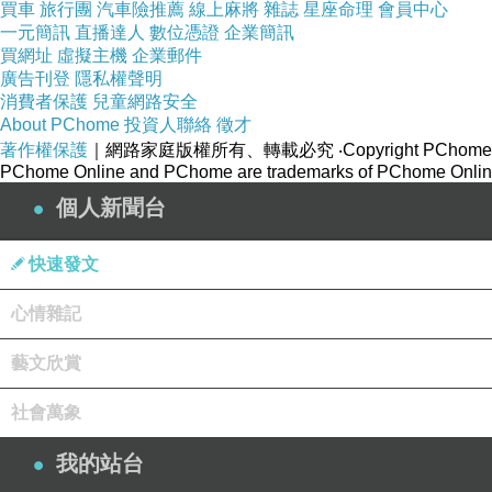
莫德里奇等經驗豐富的中場組合
買車
旅行團
汽車險推薦
線上麻將
雜誌
星座命理
會員中心
也許試圖限制葡萄牙的傳導速度
一元簡訊
直播達人
數位憑證
企業簡訊
買網址
虛擬主機
企業郵件
把比賽節奏拖入他們擅長的節奏
廣告刊登
隱私權聲明
消費者保護
兒童網路安全
About PChome
投資人聯絡
徵才
管葡萄牙在陣容天賦與帳面戰力上略勝一籌
著作權保護
｜網路家庭版權所有、轉載必究
‧Copyright PChome
但他們在淘汰賽階段仍面臨考驗
PChome Online and PChome are trademarks of PChome Online
個人新聞台
如何妥善運用C羅並整合球隊強大的進攻火力
對抗克羅埃西亞極其嚴密的防守組織
快速發文
將是勝負手
心情雜記
葡萄牙在近期的對決中佔有心理優勢
藝文欣賞
但克羅埃西亞作為淘汰賽的老油條
社會萬象
其韌性不容小覷
我的站台