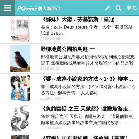
艾悠遊心視界
訂閱
我的
《姊妹》大衛．芬基諾斯〔皇冠〕
書名：姊妹 Deux sœurs 作者：大衛．芬基諾斯
試讀 1785 ...
2022-04-06
野柳地質公園拍鳥趣 一
野柳地質公園拍鳥趣只拍到他3張拍到他之後就忘
記了 然後繼續找鳥看照片才發現蠻開心的只是我
2019-10-11
拍到的他很...
《響～成為小說家的方法～1~3》柳本光晴〔尖端〕
響～成為小說家的方法～(01)~(03)響~小説家にな
る方法~ 柳本光晴 人人都可...
2019-04-24
《魚館幽話 之三 天獄怨》瞌睡魚游走〔悅智出版〕
魚館幽話 之三 天獄怨 瞌睡魚游走 這是個聽魚
館掌櫃魚姬說故事給故事主角們聽的故事。 ...
2019-04-03
《窒愛》加布里埃爾．塔倫特〔高寶〕