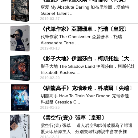
窒愛 My Absolute Darling 加布里埃爾．塔倫特
Gabriel Tallent ...
2019-03-27
《代筆作家》亞麗珊卓．托瑞〔皇冠〕
代筆作家 The Ghostwriter 亞麗珊卓．托瑞
Alessandra Torre ...
2019-03-13
《影子大地》伊麗莎白．柯斯托娃〔大塊文化〕
影子大地 The Shadow Land 伊麗莎白．柯斯托娃
Elizabeth Kostova ...
2019-02-20
《馴龍高手》克瑞希達．科威爾〔尖端〕
馴龍高手 How To Train Your Dragon 克瑞希達．
科威爾 Cressida C...
2019-01-25
《雲空行(壹)》張草〔皇冠〕
雲空行(壹) 張草 道人岩空和師傅破履為了歸還
覆天印給原主人，分別去尋找傳說中會在夜裡...
2018-12-31