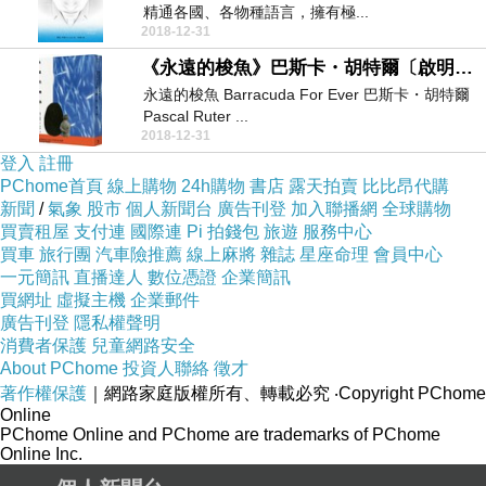
精通各國、各物種語言，擁有極...
2018-12-31
《永遠的梭魚》巴斯卡・胡特爾〔啟明出版〕
永遠的梭魚 Barracuda For Ever 巴斯卡・胡特爾
Pascal Ruter ...
2018-12-31
登入
註冊
PChome首頁
線上購物
24h購物
書店
露天拍賣
比比昂代購
新聞
/
氣象
股市
個人新聞台
廣告刊登
加入聯播網
全球購物
買賣租屋
支付連
國際連
Pi 拍錢包
旅遊
服務中心
買車
旅行團
汽車險推薦
線上麻將
雜誌
星座命理
會員中心
一元簡訊
直播達人
數位憑證
企業簡訊
買網址
虛擬主機
企業郵件
廣告刊登
隱私權聲明
消費者保護
兒童網路安全
About PChome
投資人聯絡
徵才
著作權保護
｜網路家庭版權所有、轉載必究
‧Copyright PChome
Online
PChome Online and PChome are trademarks of PChome
Online Inc.