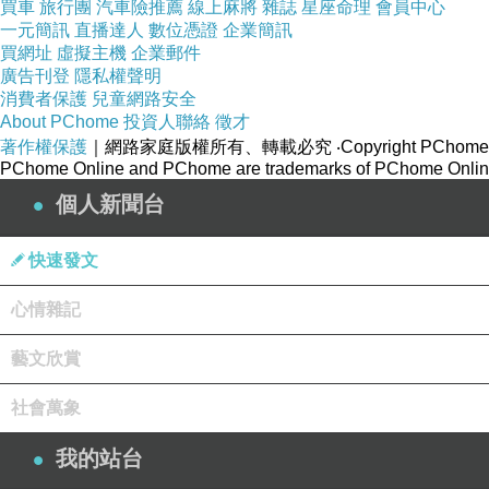
買車
旅行團
汽車險推薦
線上麻將
雜誌
星座命理
會員中心
一元簡訊
直播達人
數位憑證
企業簡訊
買網址
虛擬主機
企業郵件
廣告刊登
隱私權聲明
消費者保護
兒童網路安全
About PChome
投資人聯絡
徵才
著作權保護
｜網路家庭版權所有、轉載必究
‧Copyright PChome
PChome Online and PChome are trademarks of PChome Online
個人新聞台
快速發文
心情雜記
藝文欣賞
社會萬象
我的站台