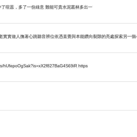
》 少了喧囂，多了一份綠意 難能可貴水泥叢林多出一
老老實實做人撫著心跳聽音辨位依憑直覺與本能鑽向裂隙的亮處探索另一個
horts/hUfepoOgSak?is=xX2f827BaG4S69iR https