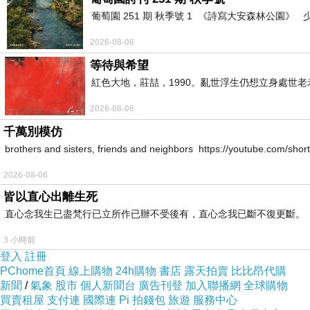
葡萄園 251 期 秋季號 1 《詩寫大安森林公園
2026-08-06
等待與希望
紅色大地，莊喆，1990。亂世浮生仍想立身處世
2026-08-06
千萬別模仿
brothers and sisters, friends and neighbors https://youtube.com/s
2026-08-06
皆以直心出離生死
直心念我生已盡梵行已立所作已辦不受後有，直心念我已斷不復更斷。
3 小時前
登入
註冊
PChome首頁
線上購物
24h購物
書店
露天拍賣
比比昂代購
新聞
/
氣象
股市
個人新聞台
廣告刊登
加入聯播網
全球購物
買賣租屋
支付連
國際連
Pi 拍錢包
旅遊
服務中心