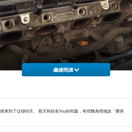
繼續閱讀
經來到了Q3的8月。 那天和好友You約吃飯，有些難為情地說「覺得