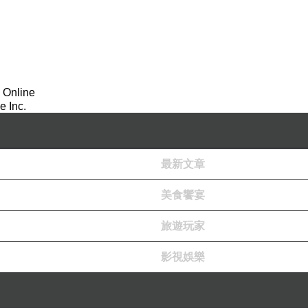
 Online
 Inc.
最新文章
美食饗宴
旅遊玩家
影視娛樂