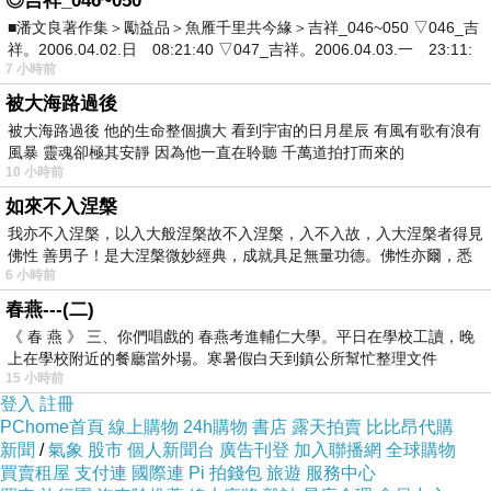
◎吉祥_046~050
操練場
■潘文良著作集＞勵益品＞魚雁千里共今緣＞吉祥_046~050 ▽046_吉
祥。2006.04.02.日 08:21:40 ▽047_吉祥。2006.04.03.一 23:11:
7 小時前
被大海路過後
被大海路過後 他的生命整個擴大 看到宇宙的日月星辰 有風有歌有浪有
風暴 靈魂卻極其安靜 因為他一直在聆聽 千萬道拍打而來的
10 小時前
如來不入涅槃
我亦不入涅槃，以入大般涅槃故不入涅槃，入不入故，入大涅槃者得見
佛性 善男子！是大涅槃微妙經典，成就具足無量功德。佛性亦爾，悉
6 小時前
春燕---(二)
《 春 燕 》 三、你們唱戲的 春燕考進輔仁大學。平日在學校工讀，晚
上在學校附近的餐廳當外場。寒暑假白天到鎮公所幫忙整理文件
15 小時前
登入
註冊
PChome首頁
線上購物
24h購物
書店
露天拍賣
比比昂代購
新聞
/
氣象
股市
個人新聞台
廣告刊登
加入聯播網
全球購物
買賣租屋
支付連
國際連
Pi 拍錢包
旅遊
服務中心