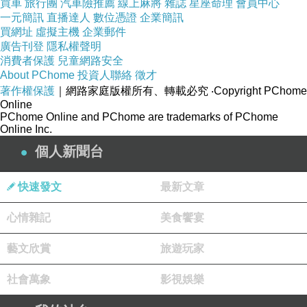
買車
旅行團
汽車險推薦
線上麻將
雜誌
星座命理
會員中心
一元簡訊
直播達人
數位憑證
企業簡訊
買網址
虛擬主機
企業郵件
廣告刊登
隱私權聲明
消費者保護
兒童網路安全
About PChome
投資人聯絡
徵才
著作權保護
｜網路家庭版權所有、轉載必究
‧Copyright PChome
Online
PChome Online and PChome are trademarks of PChome
Online Inc.
個人新聞台
快速發文
最新文章
心情雜記
美食饗宴
藝文欣賞
旅遊玩家
社會萬象
影視娛樂