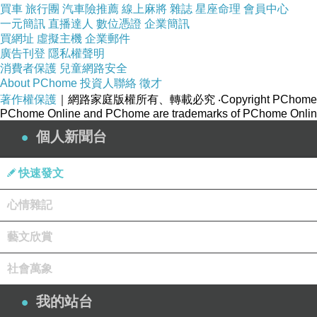
買車
旅行團
汽車險推薦
線上麻將
雜誌
星座命理
會員中心
一元簡訊
直播達人
數位憑證
企業簡訊
買網址
虛擬主機
企業郵件
廣告刊登
隱私權聲明
消費者保護
兒童網路安全
About PChome
投資人聯絡
徵才
著作權保護
｜網路家庭版權所有、轉載必究
‧Copyright PChome
PChome Online and PChome are trademarks of PChome Online
個人新聞台
快速發文
心情雜記
藝文欣賞
社會萬象
我的站台