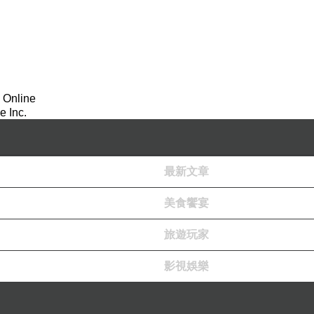
 Online
 Inc.
最新文章
美食饗宴
旅遊玩家
影視娛樂