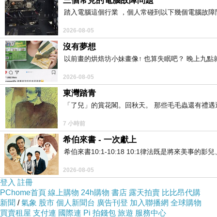
三個常見的電腦故障問題
踏入電腦這個行業 ，個人常碰到以下幾個電腦故障問題
2026-08-05
沒有夢想
以前畫的烘焙坊小妹畫像↑ 也算失眠吧？ 晚上九
2026-08-05
東灣踏青
「了兒」的賞花閣。回秋天。 那些毛毛蟲還有禮
7 小時前
希伯來書 - 一次獻上
希伯來書10:1-10:18 10:1律法既是將來美
2026-08-05
登入
註冊
PChome首頁
線上購物
24h購物
書店
露天拍賣
比比昂代購
新聞
/
氣象
股市
個人新聞台
廣告刊登
加入聯播網
全球購物
買賣租屋
支付連
國際連
Pi 拍錢包
旅遊
服務中心