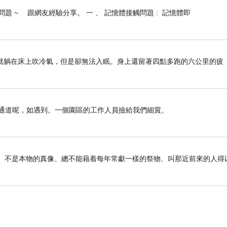
 ~ 跟網友經驗分享。 一 、 記憶體接觸問題 : 記憶體即
點就躺在床上吹冷氣，但是卻無法入眠。身上還留著四點多跑的六公里的疲
遇通道呢，如遇到。一個園區的工作人員撿給我們細賞。
事的影兒、不是本物的真像、總不能藉着每年常獻一樣的祭物、叫那近前來的人得以