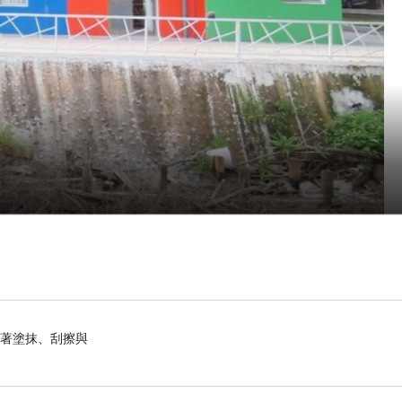
織著塗抹、刮擦與