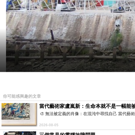
你可能感興趣的文章
當代藝術家盧嵐新：生命本就不是一幅能
🎨 無法被定義的肖像：在混沌中尋找自己 當代
下午來到枋寮藝術村
2026-08-05
這邊真的變漂亮了