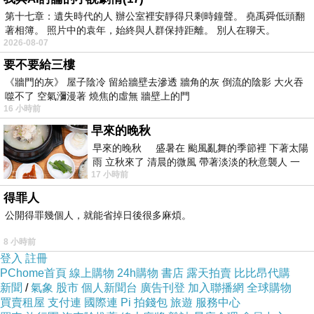
第十七章：遺失時代的人 辦公室裡安靜得只剩時鐘聲。 堯禹舜低頭翻
著相簿。 照片中的袁年，始終與人群保持距離。 別人在聊天。
2026-08-07
WitchVera
要不要給三樓
2026-07-22 18:29:04
《牆門的灰》 屋子陰冷 留給牆壁去滲透 牆角的灰 倒流的陰影 大火吞
噬不了 空氣瀰漫著 燒焦的虛無 牆壁上的門
繼續寫著
16 小時前
這炎熱夏日
請留意補水防曬唷
早來的晚秋
早來的晚秋 盛暑在 颱風亂舞的季節裡 下著太陽
明日大暑，夏安
雨 立秋來了 清晨的微風 帶著淡淡的秋意襲人 一
17 小時前
下子 又被赤
旅人
得罪人
2026-07-10 15:19:13
公開得罪幾個人，就能省掉日後很多麻煩。
更字：
謝謝红楼並肩
8 小時前
並回應美詩
登入
註冊
PChome首頁
線上購物
24h購物
書店
露天拍賣
比比昂代購
旅人
新聞
/
氣象
股市
個人新聞台
廣告刊登
加入聯播網
全球購物
買賣租屋
支付連
國際連
Pi 拍錢包
旅遊
服務中心
2026-07-10 15:17:32