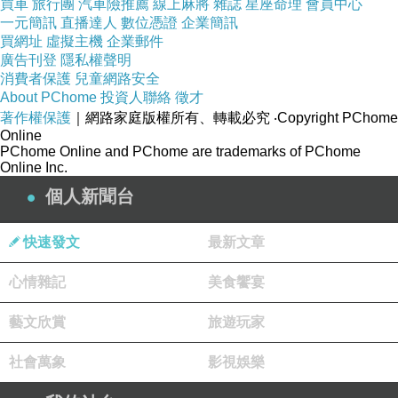
買車
旅行團
汽車險推薦
線上麻將
雜誌
星座命理
會員中心
謝赏《樓並肩
一元簡訊
直播達人
數位憑證
企業簡訊
普回應美詩
買網址
虛擬主機
企業郵件
廣告刊登
隱私權聲明
午安安
消費者保護
兒童網路安全
About PChome
投資人聯絡
徵才
著作權保護
｜網路家庭版權所有、轉載必究
‧Copyright PChome
看更多回應
Online
PChome Online and PChome are trademarks of PChome
Online Inc.
個人新聞台
快速發文
最新文章
心情雜記
美食饗宴
藝文欣賞
旅遊玩家
社會萬象
影視娛樂