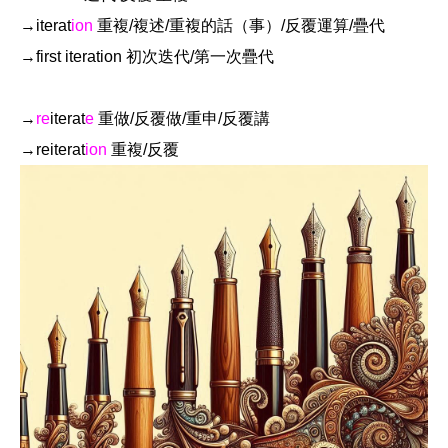
→iterat
ion
重複/複述/重複的話（事）/反覆運算/疊代
→first iteration 初次迭代/第一次疊代
→
re
iterat
e
重做/反覆做/重申/反覆講
→reiterat
ion
重複/反覆