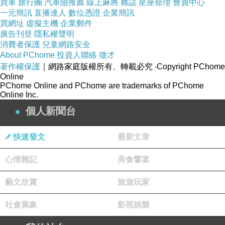
買車
旅行團
汽車險推薦
線上麻將
雜誌
星座命理
會員中心
一元簡訊
直播達人
數位憑證
企業簡訊
買網址
虛擬主機
企業郵件
神燈精靈興奮說：「主人，您釋放出了我，我可以滿足您
廣告刊登
隱私權聲明
三個願望。」
消費者保護
兒童網路安全
About PChome
投資人聯絡
徵才
著作權保護
｜網路家庭版權所有、轉載必究
‧Copyright PChome
青少年故作鎮靜問：「你是人？神？魔鬼？還是什麼精靈
Online
PChome Online and PChome are trademarks of PChome
鬼怪？」
Online Inc.
個人新聞台
青少年，在小五時曾經遭遇重大的車禍，昏迷數天。康復
後，他自稱有陰陽眼，偶爾可以看見路上遊蕩的靈體。
快速發文
最新文章
心情雜記
美食饗宴
神燈精靈：「我是傳說中的神燈精靈。但是，在滿足您三
個願望前，必須事先告知您有三個許願規則。」
藝文欣賞
旅遊玩家
社會萬象
影視娛樂
青少年問：「什麼許願規則，你先說來聽聽吧。」