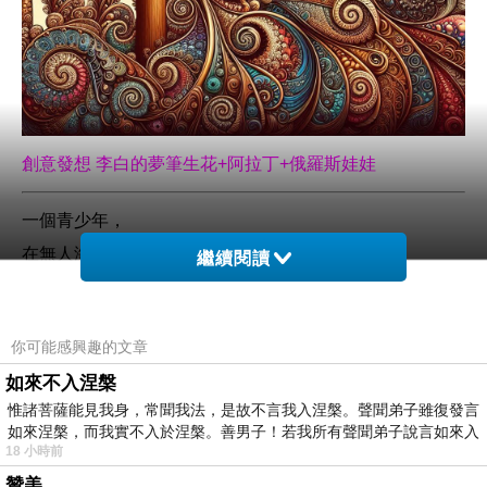
創意發想 李白的夢筆生花+阿拉丁+俄羅斯娃娃
一個青少年，
在無人海灘遊蕩，
繼續閱讀
拾獲一個遭海浪打上岸的黑色木箱。
你可能感興趣的文章
黑色方形木箱約36*24公分長，
如來不入涅槃
外頭被珊瑚與海帶覆蓋纏繞著。
惟諸菩薩能見我身，常聞我法，是故不言我入涅槃。聲聞弟子雖復發言
如來涅槃，而我實不入於涅槃。善男子！若我所有聲聞弟子說言如來入
18 小時前
他好奇這裏頭到底有什麼寶貝？
贊美