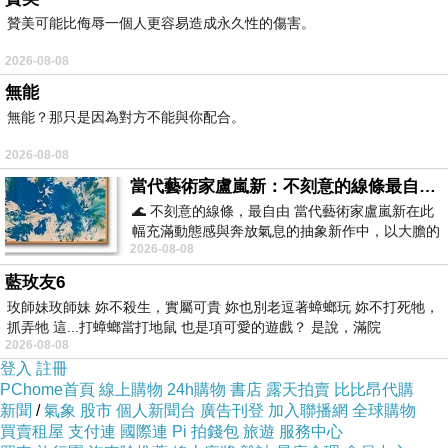
動手胡亂拆開最外頭的爛箱子，
贊美可能比侮辱一個人更容易造成永久性的傷害。
驚訝層層共八個遞減的榫接箱，
2026-08-08
最後是一個象牙雕刻的珠寶盒。
無能
無能？那只是因為對方不能與你配合。
象牙珠寶盒上，
2026-08-08
有頭大象駝著一個東方女子臉孔的雕刻。
當代藝術家盧嵐新：不刻意的線條最自由，讓色彩流動、筆觸自己說話
🌊 不刻意的線條，最自由 當代藝術家盧嵐新在此
盒外有一個鎖但沒有作用，
幅充滿動態感與奔放氣息的抽象新作中，以大膽的
盒內有一個狀似倒水水壺。
2026-08-08
藍色顏料在白色畫布上揮灑、壓印與流淌
藍玫友6
玫師妹玫師妹 妳不殺生，實屬可貴 妳也別老逗著蟑螂玩 妳不打死牠，
想要弄清楚它究竟是什麼東西？
抓弄牠 這...打蟑螂當打地鼠 也是項可愛的遊戲？ 是說，滿院
雙手用力摩擦壺身上頭的鏽蝕。
2026-08-08
登入
註冊
PChome首頁
線上購物
24h購物
書店
露天拍賣
比比昂代購
突然冒出一團巨大白煙，
新聞
/
氣象
股市
個人新聞台
廣告刊登
加入聯播網
全球購物
買賣租屋
支付連
國際連
Pi 拍錢包
旅遊
服務中心
一個精靈突然發出聲音。