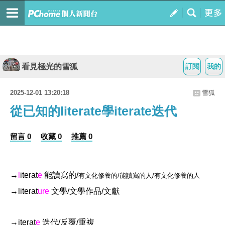
看見極光的雪狐
訂閱
我的
2025-12-01 13:20:18
雪狐
從已知的literate學iterate迭代
留言 0
收藏 0
推薦 0
→
l
iterat
e
能讀寫的/
有文化修養的/能讀寫的人/有文化修養的人
→literat
ure
文學/文學作品/文獻
→iterat
e
迭代/反覆/重複