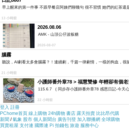
日記0807
早上醒來的第一件事 不跟早餐店阿姨們聊幾句 很不習慣 她們的紅茶還是
13 小時前
2026.08.06
AMK - 山頂公仔波板糖
2026-08-07
腦霧
聽說，AI劇看太多會腦霧？！連續劇，千篇一律劇情，一樣的狗血，很膩.
21 小時前
小護師番外章78 > 福慧雙修 年輕卻有個老靈
115.6.7 ( 同步存小護師番外章78 感恩日記-今天
22 小時前
登入
註冊
PChome首頁
線上購物
24h購物
書店
露天拍賣
比比昂代購
新聞
/
氣象
股市
個人新聞台
廣告刊登
加入聯播網
全球購物
買賣租屋
支付連
國際連
Pi 拍錢包
旅遊
服務中心