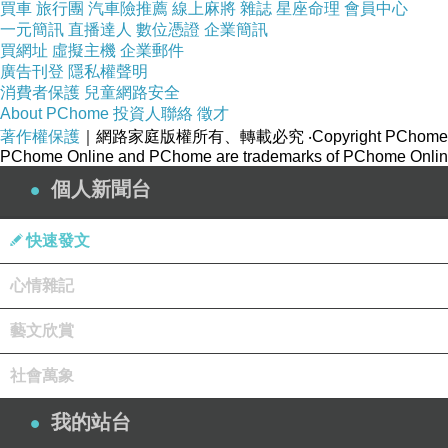
買車
旅行團
汽車險推薦
線上麻將
雜誌
星座命理
會員中心
一元簡訊
直播達人
數位憑證
企業簡訊
買網址
虛擬主機
企業郵件
廣告刊登
隱私權聲明
消費者保護
兒童網路安全
About PChome
投資人聯絡
徵才
著作權保護
｜網路家庭版權所有、轉載必究
‧Copyright PChome
PChome Online and PChome are trademarks of PChome Online
個人新聞台
快速發文
心情雜記
藝文欣賞
社會萬象
我的站台