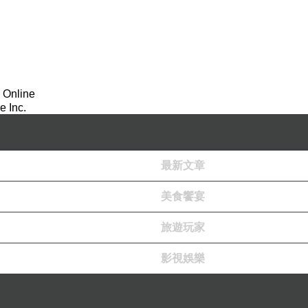
 Online
 Inc.
最新文章
美食饗宴
旅遊玩家
影視娛樂