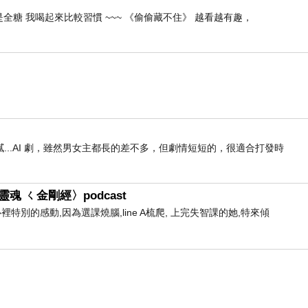
全糖 我喝起來比較習慣 ~~~ 《偷偷藏不住》 越看越有趣，
..AI 劇，雖然男女主都長的差不多，但劇情短短的，很適合打發時
魂 ㄑ金剛經〉podcast
心裡特別的感動,因為選課燒腦,line A梳爬, 上完失智課的她,特來傾