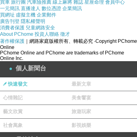
買車
旅行團
汽車險推薦
線上麻將
雜誌
星座命理
會員中心
一元簡訊
直播達人
數位憑證
企業簡訊
買網址
虛擬主機
企業郵件
廣告刊登
隱私權聲明
消費者保護
兒童網路安全
About PChome
投資人聯絡
徵才
著作權保護
｜網路家庭版權所有、轉載必究
‧Copyright PChome
Online
PChome Online and PChome are trademarks of PChome
Online Inc.
個人新聞台
快速發文
最新文章
心情雜記
美食饗宴
藝文欣賞
旅遊玩家
社會萬象
影視娛樂