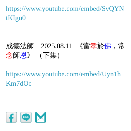
https://www.youtube.com/embed/SvQYN
tKIgu0
成德法師 2025.08.11 《當
孝
於
佛
，常
念
師
恩
》 （下集）
https://www.youtube.com/embed/Uyn1h
Km7dOc