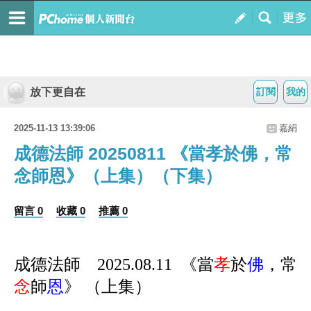
放下更自在
訂閱
我的
2025-11-13 13:39:06
嘉絹
成德法師 20250811 《當孝於佛，常
念師恩》（上集）（下集）
留言 0
收藏 0
推薦 0
成德法師 2025.08.11 《當
孝
於
佛
，常
念
師
恩
》 （上集）