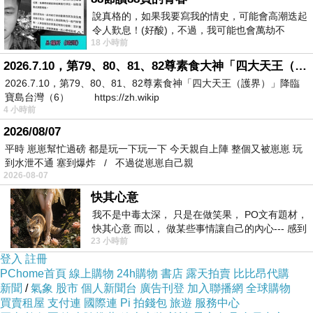
說真格的，如果我要寫我的情史，可能會高潮迭起
令人歎息！(好酸)，不過，我可能也會萬劫不
18 小時前
復...，每天跪鍵盤還是被判了花心的罪
2026.7.10，第79、80、81、82尊素食大神「四大天王（護界）」降臨寶島台灣（6）
2026.7.10，第79、80、81、82尊素食神「四大天王（護界）」降臨
寶島台灣（6） https://zh.wikip
4 小時前
2026/08/07
平時 崽崽幫忙過磅 都是玩一下玩一下 今天親自上陣 整個又被崽崽 玩
到水泄不通 塞到爆炸 / 不過從崽崽自己親
2026-08-07
快其心意
我不是中毒太深， 只是在做笑果， PO文有題材，
快其心意 而以， 做某些事情讓自己的內心--- 感到
23 小時前
愉快。
登入
註冊
PChome首頁
線上購物
24h購物
書店
露天拍賣
比比昂代購
新聞
/
氣象
股市
個人新聞台
廣告刊登
加入聯播網
全球購物
買賣租屋
支付連
國際連
Pi 拍錢包
旅遊
服務中心