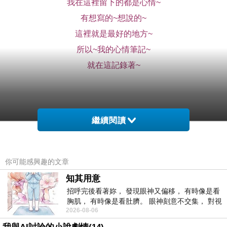
我在這裡留下的都是心情~
有想寫的~想說的~
這裡就是最好的地方~
所以~我的心情筆記~
就在這記錄著~
繼續閱讀
我是一個不會太糾結~
取名字的人~
所以~名字很簡單~
你可能感興趣的文章
知其用意
可是我想起~
招呼完後看著妳， 發現眼神又偏移， 有時像是看
胸肌， 有時像是看肚臍。 眼神刻意不交集， 對視
以前很年輕的時候~
2026-08-06
視線不對齊， 讓我很難不
曾經取過的名字~