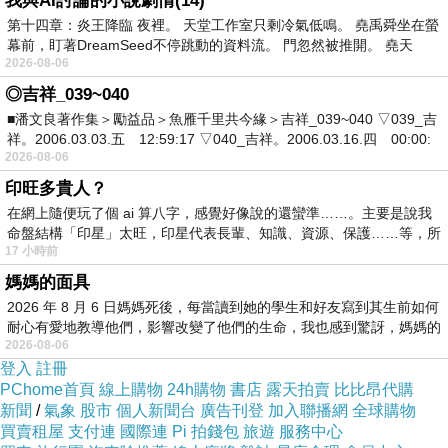
我與AI討論的小說劇情(14)
現在回頭想~真的幼稚到很白癡~
第十四章：炎王降臨 夜裡。 天堂工作室只剩冷氣低鳴。 堯禹舜坐在螢
幕前，盯著DreamSeed不停跳動的資料流。 門忽然被推開。 堯天
2026-08-06
◎吉祥_039~040
我曾經在某個游戲裡取過~
■潘文良著作集＞勵益品＞魚雁千里共今緣＞吉祥_039~040 ▽039_吉
祥。2006.03.03.五 12:59:17 ▽040_吉祥。2006.03.16.四 00:00:
騎大象吃榴槤~
2026-08-06
印旺多貴人？
在一個游戲裡面~
在網上隨便玩了個 ai 算八字，感覺好像說的還蠻準……。主要是說我
都被認為我是男生~
命盤結構「印星」太旺，印星代表長輩、知識、資源、保護……等，所
17 小時前
但是我覺得很正好~
媽媽的面具
2026 年 8 月 6 日媽媽死後，每當讀到她的學生和好友寫到其生前如何
小時候也有外號~
耐心有愛地教導他們，影響改變了他們的生命，我也感到驚訝，媽媽的
2026-08-06
是老媽叫的~
登入
註冊
就是~
PChome首頁
線上購物
24h購物
書店
露天拍賣
比比昂代購
新聞
/
氣象
股市
個人新聞台
廣告刊登
加入聯播網
全球購物
雅妹~
買賣租屋
支付連
國際連
Pi 拍錢包
旅遊
服務中心