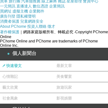
買車
旅行團
汽車險推薦
線上麻將
雜誌
星座命理
會員中心
一元簡訊
直播達人
數位憑證
企業簡訊
到現在~
買網址
虛擬主機
企業郵件
我都快要40了~
廣告刊登
隱私權聲明
消費者保護
兒童網路安全
我老媽還是這樣叫著我~
About PChome
投資人聯絡
徵才
著作權保護
｜網路家庭版權所有、轉載必究
‧Copyright PChome
Online
PChome Online and PChome are trademarks of PChome
Online Inc.
個人新聞台
感謝秋天~
快速發文
最新文章
主辦文字趴~
心情雜記
美食饗宴
藝文欣賞
旅遊玩家
社會萬象
影視娛樂