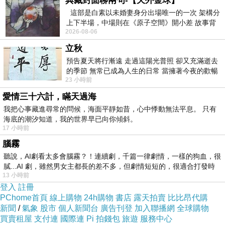
典藏封面聊兩句-【天外金球】
這部是白素以未婚妻身分出場唯一的一次 架構分
上下半場，中場則在《原子空間》開小差 故事背
2026-08-06
景影射西藏境外流亡 地下組織
立秋
預告夏天將行漸遠 走過這陽光普照 卻又充滿逝去
的季節 無常已成為人生的日常 當擁著今夜的歡暢
23 小時前
舒心 轉眼驟成昨日 而明晨 太陽
愛情三十六計，瞞天過海
我把心事藏進尋常的問候，海面平靜如昔，心中悸動無法平息。 只有
海底的潮汐知道，我的世界早已向你傾斜。
17 小時前
腦霧
聽說，AI劇看太多會腦霧？！連續劇，千篇一律劇情，一樣的狗血，很
膩...AI 劇，雖然男女主都長的差不多，但劇情短短的，很適合打發時
13 小時前
登入
註冊
PChome首頁
線上購物
24h購物
書店
露天拍賣
比比昂代購
新聞
/
氣象
股市
個人新聞台
廣告刊登
加入聯播網
全球購物
買賣租屋
支付連
國際連
Pi 拍錢包
旅遊
服務中心