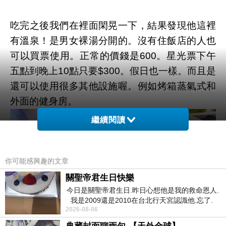
吃完之後我們在裡面閑晃一下，結果發現他這裡
有溫泉！是男女裸湯分開的。沒有住飯店的人也
可以買票使用。正常的價錢是600。星光票下午
五點到晚上10點只要$300。假日也一樣。而且是
還可以使用很多其他設施喔。例如烤箱蒸氣式和
外面的健身房。
繼續閱讀
你可能感興趣的文章
關聖帝君生日快樂
今日是關聖帝君生日.昨日心想他是我的救命恩人.
我是2009還是2010在台北行天宮認識他.忘了.
2026-08-06
一個奇摩交友的網友學