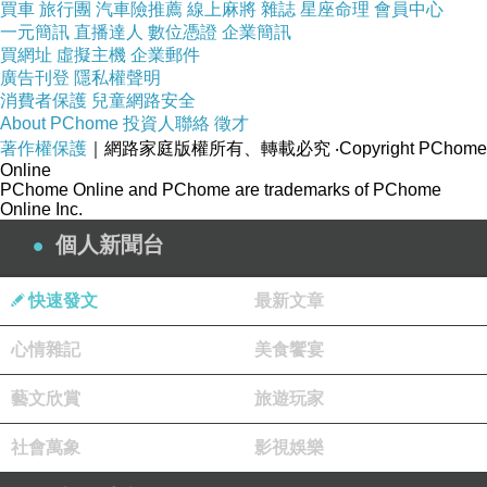
買車
旅行團
汽車險推薦
線上麻將
雜誌
星座命理
會員中心
一元簡訊
直播達人
數位憑證
企業簡訊
買網址
虛擬主機
企業郵件
廣告刊登
隱私權聲明
消費者保護
兒童網路安全
About PChome
投資人聯絡
徵才
著作權保護
｜網路家庭版權所有、轉載必究
‧Copyright PChome
Online
PChome Online and PChome are trademarks of PChome
Online Inc.
個人新聞台
快速發文
最新文章
心情雜記
美食饗宴
藝文欣賞
旅遊玩家
社會萬象
影視娛樂