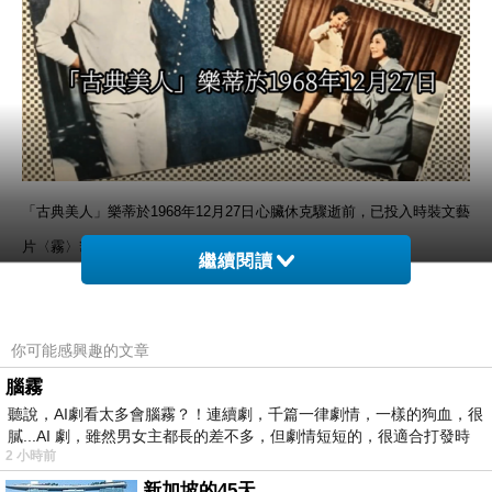
「古典美人」樂蒂於1968年12月27日心臟休克驟逝前，已投入時裝文藝
片〈霧〉籌備工作。〈霧〉由甫自義大利學成歸國的
繼續閱讀
台灣新銳導演劉芳剛執導，樂蒂與「標準小生」張揚主演，她在片中飾
演一名少婦，與丈夫感情不睦，和舊情人重逢，內心戲多而複雜……
你可能感興趣的文章
腦霧
影片動畫以AI方式製成。
聽說，AI劇看太多會腦霧？！連續劇，千篇一律劇情，一樣的狗血，很
膩...AI 劇，雖然男女主都長的差不多，但劇情短短的，很適合打發時
2 小時前
新加坡的45天