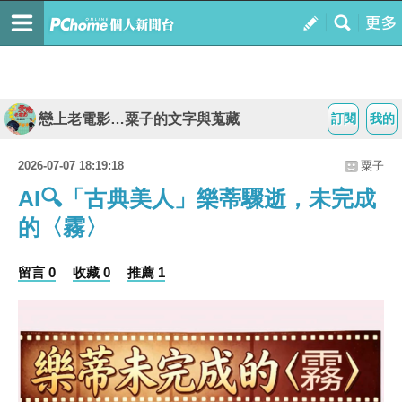
戀上老電影…粟子的文字與蒐藏
訂閱
我的
2026-07-07 18:19:18
粟子
AI🔍「古典美人」樂蒂驟逝，未完成
的〈霧〉
留言 0
收藏 0
推薦 1