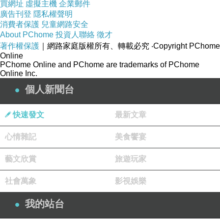
買網址
虛擬主機
企業郵件
廣告刊登
隱私權聲明
消費者保護
兒童網路安全
About PChome
投資人聯絡
徵才
著作權保護
｜網路家庭版權所有、轉載必究
‧Copyright PChome
Online
PChome Online and PChome are trademarks of PChome
Online Inc.
個人新聞台
快速發文
最新文章
心情雜記
美食饗宴
藝文欣賞
旅遊玩家
社會萬象
影視娛樂
我的站台