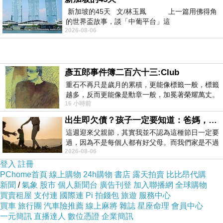
新加坡的45天 文/林玉鳳 上一篇用佛得角
的世界盃故事，談「中葡平台」這
2026-08-06
彥五郎事件簿二百六十三:Club
重石不再只是歲月的累積，更能像標籤一般，標籤
越多，反而更能像是勳章一般，加冕著榮耀萬丈。
16 小時前
習慣一如縱容，成了再難輕輕放下的罪證
出生即欠債？孩子一定要知道：爸媽，其實我不欠你們
這週迎來父親節，其實我並不認為這種節日一定要
過，因為不是每個人都有好父母。而我們家是不過
2026-08-06
節的，平時也沒什麼儀式感，生活趨近冷
登入
註冊
PChome首頁
線上購物
24h購物
書店
露天拍賣
比比昂代購
新聞
/
氣象
股市
個人新聞台
廣告刊登
加入聯播網
全球購物
AI🔍1950年代自台赴港發展的8位國語片明星─張仲文、穆虹、唐菁、黃宗迅、游娟、張小燕、藍天虹、夷光
上一篇：
買賣租屋
支付連
國際連
Pi 拍錢包
旅遊
服務中心
買車
旅行團
汽車險推薦
線上麻將
雜誌
星座命理
會員中心
AI🔍1950年代出道的4對明星手足─樂蒂、雷震、林翠、曾江、張萊萊、藍娣、李敏、呂奇
下一篇：
一元簡訊
直播達人
數位憑證
企業簡訊