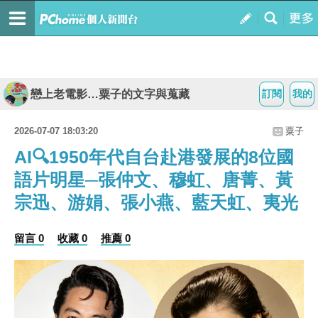
戀上老電影…粟子的文字與蒐藏
訂閱
我的
2026-07-07 18:03:20
粟子
AI🔍1950年代自台赴港發展的8位國
語片明星─張仲文、穆虹、唐菁、黃
宗迅、游娟、張小燕、藍天虹、夷光
留言 0
收藏 0
推薦 0