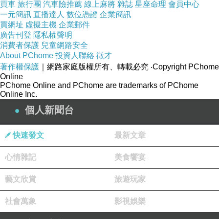
25歲結婚、淡出大銀幕，轉往廣播圈、電視劇圈發展
買車
旅行團
汽車險推薦
線上麻將
雜誌
星座命理
會員中心
一元簡訊
直播達人
數位憑證
企業簡訊
買網址
虛擬主機
企業郵件
「天才童星」張小燕 1948～
廣告刊登
隱私權聲明
消費者保護
兒童網路安全
7歲加盟「中影」，連獲亞洲影展最佳童星獎
About PChome
投資人聯絡
徵才
11歲赴港與「曼波女郎」葛蘭合拍〈姊妹花〉，備受禮遇
著作權保護
｜網路家庭版權所有、轉載必究
‧Copyright PChome
Online
PChome Online and PChome are trademarks of PChome
Online Inc.
「寶島小生」藍天虹 1924～2007
個人新聞台
26歲於〈阿里山風雲〉任主角，話劇、電影雙棲
34歲應邀赴港拍攝歌唱片，在台開辦話劇團與電影公司，出品多部動作
快速發文
最新文章
武打片
心情雜記
美食饗宴
「台灣第一美人」夷光 1932～
藝文欣賞
旅遊玩家
24歲成為「中影」基本演員，躍居台灣一線女星
社會萬象
影視娛樂
29歲赴港發展，受到矚目，擔綱主角或要角，形象性感