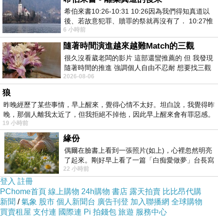
34歲赴港與樂蒂主演〈殺人的情書〉
希伯來書10:26-10:31 10:26因為我們得知真道以
39歲加盟「電懋」，後入「邵氏」，演技出色、戲路寬廣
後、若故意犯罪、贖罪的祭就再沒有了． 10:27惟
6 小時前
有戰懼等候審判和那燒滅眾敵人的烈火
1980年代退居幕後，為國語配音員
隨著時間演進越來越難Match的三觀
很久沒看葳老闆的影片 這部還蠻推薦的 但 我發現
「性格男星」黃宗迅 1920～1976
隨著時間的推進 強調個人自由不忍耐 想要找三觀
2026-08-06
接近的不要說對象 連朋友都超
33歲投入影圈，擔任主角
狼
38歲經女友張仲文引薦赴港
昨晚經歷了某些事情，早上醒來，覺得心情不太好。坦白說，我覺得昨
44歲加盟「邵氏」為戲分吃重的演技派
晚，那個人離我太近了，但我拒絕不掉他，因此早上醒來會有罪惡感。
19 小時前
56歲在台車禍去世
緣份
偶爾在臉書上看到一張照片(如上)，心裡忽然明亮
「台灣水蜜桃」游娟 1939～
了起來。剛好早上看了一篇「白痴愛做夢」台長寫
22 小時前
的貼文，在回顧年輕時瘋狂愛上
18歲入台語片圈，受到矚目
登入
註冊
20歲應「邵氏」邀請赴港，與林黛於〈慾網〉飾演姊妹，初時受捧，惜
PChome首頁
線上購物
24h購物
書店
露天拍賣
比比昂代購
新聞
/
氣象
股市
個人新聞台
廣告刊登
加入聯播網
全球購物
為曇花一現。
買賣租屋
支付連
國際連
Pi 拍錢包
旅遊
服務中心