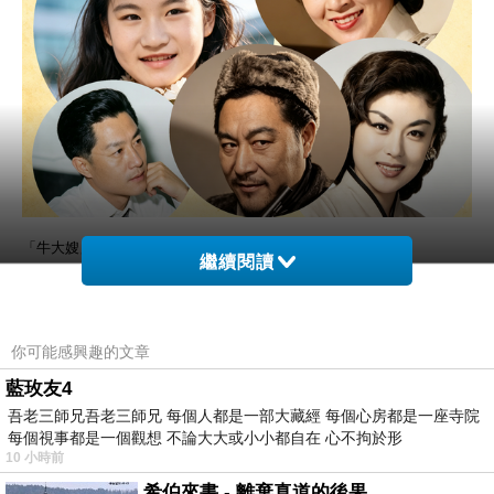
「牛大嫂」穆虹 1924～
繼續閱讀
28歲因話劇「牛小妹」崛起，加盟「中影」，演技實力獲肯定
33歲應邀赴港，憑〈四千金〉打開知名度。因性格強勢，導致發展坎坷
你可能感興趣的文章
41歲結婚赴美
藍玫友4
吾老三師兄吾老三師兄 每個人都是一部大藏經 每個心房都是一座寺院
「首位台產影帝」唐菁 1924～2019
每個視事都是一個觀想 不論大大或小小都自在 心不拘於形
10 小時前
29歲加入「中影」前身「農教」
希伯來書 - 離棄真道的後果