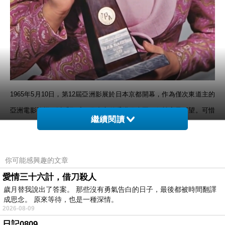
1965年5月10日，第12屆亞洲影展於日本京都開幕，作為僅次東道主的
亞洲電影強權，以「邵氏」為中心的香港代表團，仍被寄予厚望。可惜
繼續閱讀
的是，與之競爭的「電懋」，前一年主事者陸運濤，在台出席第11屆亞
展時，意外墜機驟逝，公司陷入一片愁雲，隔屆便未派影片參展，導致
僅「邵氏」獨挑大樑……
你可能感興趣的文章
愛情三十六計，借刀殺人
歲月替我說出了答案。 那些沒有勇氣告白的日子，最後都被時間翻譯
成思念。 原來等待，也是一種深情。
2026-08-09
日記0809