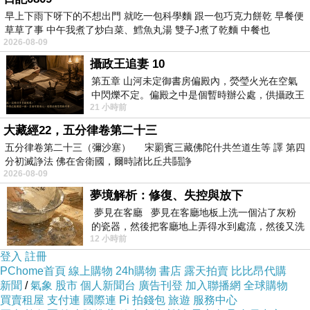
早上下雨下呀下的不想出門 就吃一包科學麵 跟一包巧克力餅乾 早餐便
草草了事 中午我煮了炒白菜、鱈魚丸湯 雙子J煮了乾麵 中餐也
2026-08-09
攝政王追妻 10
第五章 山河未定御書房偏殿內，熒瑩火光在空氣
中閃爍不定。偏殿之中是個暫時辦公處，供攝政王
21 小時前
於皇宮內廷裡處理公務已然很多年。房內
大藏經22，五分律卷第二十三
五分律卷第二十三（彌沙塞） 宋罽賓三藏佛陀什共竺道生等 譯 第四
分初滅諍法 佛在舍衛國，爾時諸比丘共鬪諍
2026-08-09
夢境解析：修復、失控與放下
夢見在客廳 夢見在客廳地板上洗一個沾了灰粉
Self🔍「喜劇聖手」陳厚人生最後的8個月 #戀上老電影
上一篇：
的瓷器，然後把客廳地上弄得水到處流，然後又洗
12 小時前
一頂棒球潮帽，後來發現帽
Self🔍25歲的林黛署名發表〈我與龍繩勳〉
下一篇：
登入
註冊
PChome首頁
線上購物
24h購物
書店
露天拍賣
比比昂代購
新聞
/
氣象
股市
個人新聞台
廣告刊登
加入聯播網
全球購物
買賣租屋
支付連
國際連
Pi 拍錢包
旅遊
服務中心