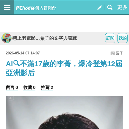
戀上老電影…粟子的文字與蒐藏
訂閱
我的
2026-05-14 07:14:07
粟子
AI🔍不滿17歲的李菁，爆冷登第12屆
亞洲影后
留言 0
收藏 0
推薦 2