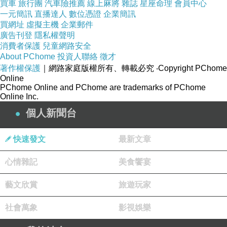
買車
旅行團
汽車險推薦
線上麻將
雜誌
星座命理
會員中心
一元簡訊
直播達人
數位憑證
企業簡訊
買網址
虛擬主機
企業郵件
廣告刊登
隱私權聲明
消費者保護
兒童網路安全
About PChome
投資人聯絡
徵才
著作權保護
｜網路家庭版權所有、轉載必究
‧Copyright PChome
Online
PChome Online and PChome are trademarks of PChome
Online Inc.
個人新聞台
快速發文
最新文章
心情雜記
美食饗宴
藝文欣賞
旅遊玩家
社會萬象
影視娛樂