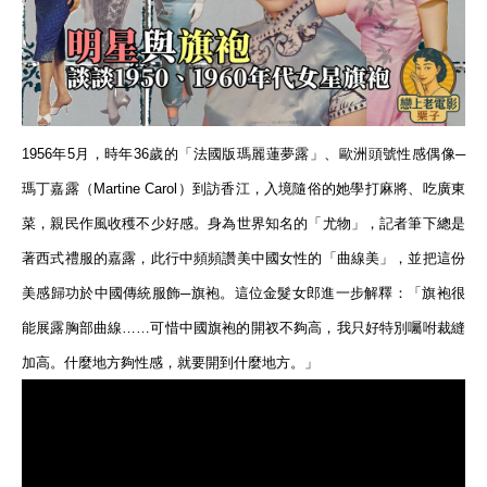
1956年5月，時年36歲的「法國版瑪麗蓮夢露」、歐洲頭號性感偶像─
瑪丁嘉露（Martine Carol）到訪香江，入境隨俗的她學打麻將、吃廣東
菜，親民作風收穫不少好感。身為世界知名的「尤物」，記者筆下總是
著西式禮服的嘉露，此行中頻頻讚美中國女性的「曲線美」，並把這份
美感歸功於中國傳統服飾─旗袍。這位金髮女郎進一步解釋：「旗袍很
能展露胸部曲線……可惜中國旗袍的開衩不夠高，我只好特別囑咐裁縫
加高。什麼地方夠性感，就要開到什麼地方。」