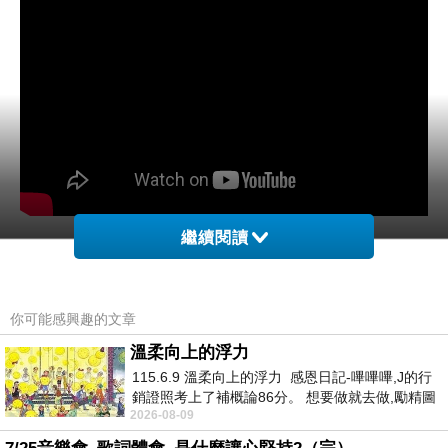
繼續閱讀
你可能感興趣的文章
AI🔍28歲的林黛，破紀錄第四度登上亞洲影后
上一篇：
溫柔向上的浮力
AI 16歲的「小淘氣」甄珍，從女學生到女演員
下一篇：
115.6.9 溫柔向上的浮力 感恩日記-嗶嗶嗶,J的行
銷證照考上了補概論86分。 想要做就去做,勵精圖
2026-08-09
治大成功,也是表法,堅持和努力