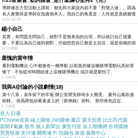
7/25音樂會_歌詞體會_是什麼讓心堅持2（完）
導師連在大型活動上課前，都先和大家說內容不要「對號入做」。因為
有人會覺得是導師在指責他本人。我自己的角度是：人性就是貪瞋癡慢
2026-08-09
縮小自己
其實，有問題先問自己，絕對不是無來由的出現，所以檢討自己很重
要，不要以為自己做的都對，仔細想想自己都是太自信，就是俗稱的假
18 小時前
羞愧的當年情
看到電動機台 心中都會有一種悸動 以前真的被這種賭博電動玩具給害
慘了 不知從何時開始迷上這種賭博機台 或許就是窮怕了
1 小時前
我與AI討論的小說劇情(18)
第十八章：袁年留下的牢籠 辦公室裡安靜得令人難受。 窗外山風吹過
樹林。 堯禹舜低頭看著桌上的《群俠錄》資料。 那些角色設定。
8 小時前
登入
註冊
PChome首頁
線上購物
24h購物
書店
露天拍賣
比比昂代購
新聞
/
氣象
股市
個人新聞台
廣告刊登
加入聯播網
全球購物
買賣租屋
支付連
國際連
Pi 拍錢包
旅遊
服務中心