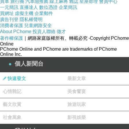
買車
旅行團
汽車險推薦
線上麻將
雜誌
星座命理
會員中心
一元簡訊
直播達人
數位憑證
企業簡訊
買網址
虛擬主機
企業郵件
廣告刊登
隱私權聲明
消費者保護
兒童網路安全
About PChome
投資人聯絡
徵才
著作權保護
｜網路家庭版權所有、轉載必究
‧Copyright PChome
Online
PChome Online and PChome are trademarks of PChome
Online Inc.
個人新聞台
快速發文
最新文章
心情雜記
美食饗宴
藝文欣賞
旅遊玩家
社會萬象
影視娛樂