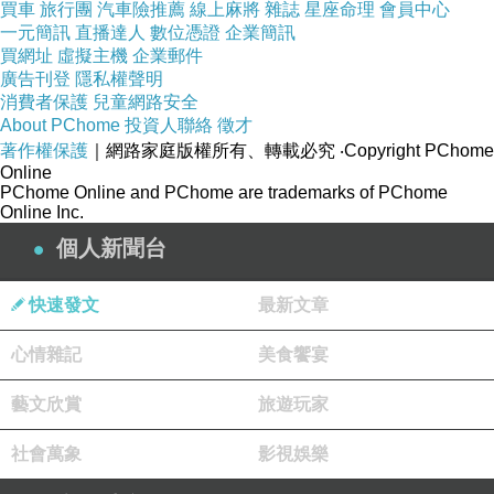
買車
旅行團
汽車險推薦
線上麻將
雜誌
星座命理
會員中心
一元簡訊
直播達人
數位憑證
企業簡訊
買網址
虛擬主機
企業郵件
A哥的世外桃源
上一篇：
廣告刊登
隱私權聲明
消費者保護
兒童網路安全
About PChome
投資人聯絡
徵才
著作權保護
｜網路家庭版權所有、轉載必究
‧Copyright PChome
Online
PChome Online and PChome are trademarks of PChome
Online Inc.
個人新聞台
快速發文
最新文章
心情雜記
美食饗宴
藝文欣賞
旅遊玩家
社會萬象
影視娛樂