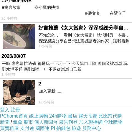
◎小鷹的抉擇
沒了需求之後
■寓言故事 ◎小鷹的抉擇
⊕潘文良 在壁立千
情誼轉而淡之
20 小時前
仞的懸崖上，有一座遮天蔽
這都是人之常情
好書推薦《女大當家》深深感謝分享自己想法震撼讀者的作家，讓我看到不同樣貌的家庭！
就當作是普通情誼對待吧
不知怎的，一看到《女大當家》就想到另一本書，
深深感謝分享自己想法震撼讀者的作家，讓我看到
7 小時前
不同樣貌的家庭！ 《女大
只有在自己還有價值時
2026/08/07
才會讓人有需求感
平時 崽崽幫忙過磅 都是玩一下玩一下 今天親自上陣 整個又被崽崽 玩
所以培養好內心的心志
到水泄不通 塞到爆炸 / 不過從崽崽自己親
1 小時前
增加自己的能力
2
現在的難過
加入更新......
都可以是未來的經驗累積
13 小時前
登入
註冊
一切都看開了吧
PChome首頁
線上購物
24h購物
書店
露天拍賣
比比昂代購
新聞
/
氣象
股市
個人新聞台
廣告刊登
加入聯播網
全球購物
買賣租屋
支付連
國際連
Pi 拍錢包
旅遊
服務中心