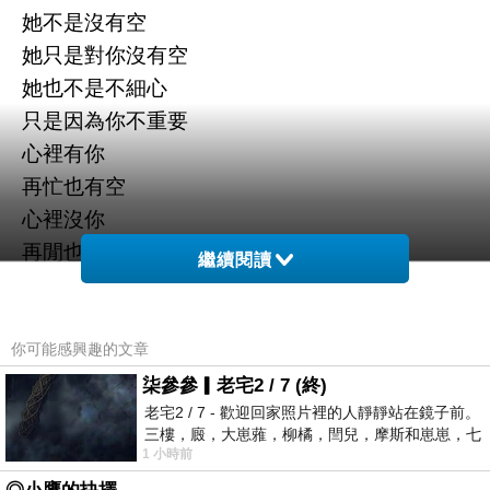
她不是沒有空
她只是對你沒有空
她也不是不細心
只是因為你不重要
心裡有你
再忙也有空
心裡沒你
再閒也說忙
繼續閱讀
或許
當初的邂逅
你可能感興趣的文章
當初的認識
柒參參▎老宅2 / 7 (終)
老宅2 / 7 - 歡迎回家照片裡的人靜靜站在鏡子前。
也只是利益上的需求
三樓，廄，大崽蕥，柳橘，閆兒，摩斯和崽崽，七
而自己有著一廂情願的想法
1 小時前
個人整整齊齊地站在鏡框之外，如同
當利益過了