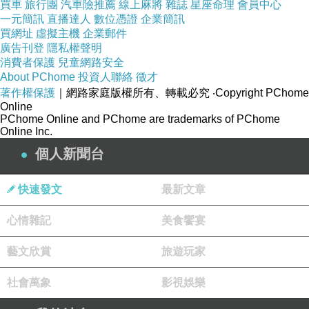
買車
旅行團
汽車險推薦
線上麻將
雜誌
星座命理
會員中心
一元簡訊
直播達人
數位憑證
企業簡訊
買網址
虛擬主機
企業郵件
廣告刊登
隱私權聲明
消費者保護
兒童網路安全
About PChome
投資人聯絡
徵才
著作權保護
｜網路家庭版權所有、轉載必究
‧Copyright PChome
Online
PChome Online and PChome are trademarks of PChome
Online Inc.
個人新聞台
快速發文
最新文章
心情雜記
美食饗宴
藝文欣賞
旅遊玩家
社會萬象
影視娛樂