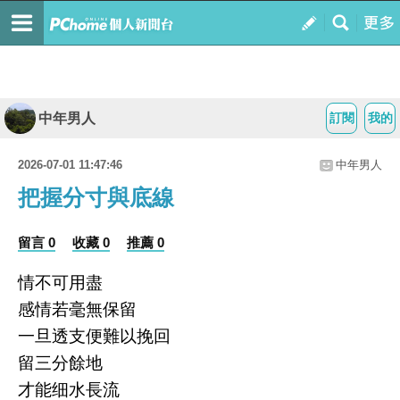
中年男人
訂閱
我的
2026-07-01 11:47:46
中年男人
把握分寸與底線
留言 0
收藏 0
推薦 0
情不可用盡
感情若毫無保留
一旦透支便難以挽回
留三分餘地
才能细水長流