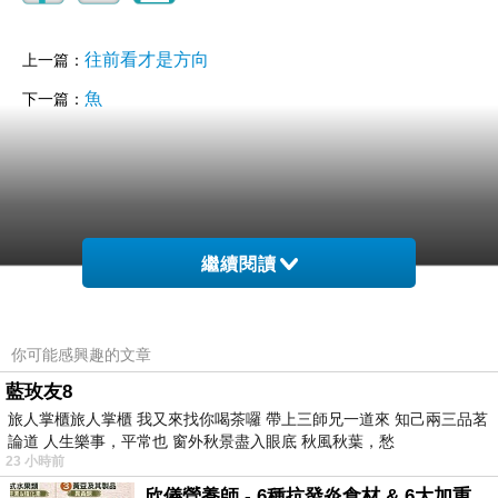
往前看才是方向
上一篇：
魚
下一篇：
繼續閱讀
你可能感興趣的文章
藍玫友8
旅人掌櫃旅人掌櫃 我又來找你喝茶囉 帶上三師兄一道來 知己兩三品茗
論道 人生樂事，平常也 窗外秋景盡入眼底 秋風秋葉，愁
23 小時前
欣儀營養師 - 6種抗發炎食材 & 6大加重慢性發炎的飲食習慣