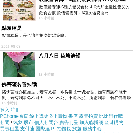
欣儀營養師-6種抗發炎食材 & 6大加重慢性發炎的
飲食習慣 欣儀營養師 - 6種抗發炎食材
15 小時前
https://www.facebook.com/photo/?fbid=147
點頭稱是
點頭稱是，是合適的抽身離場策略。
2026-08-08
八月八日 荷塘清韻
18 小時前
佛菩薩名善知識
諸佛菩薩亦復如是，若有見者，即得斷除一切煩惱，雖有四魔不能干
亂，若有觸者命不可夭、不生不死、不退不沒。所謂觸者，若在佛邊聽
13 小時前
受
登入
註冊
PChome首頁
線上購物
24h購物
書店
露天拍賣
比比昂代購
新聞
/
氣象
股市
個人新聞台
廣告刊登
加入聯播網
全球購物
買賣租屋
支付連
國際連
Pi 拍錢包
旅遊
服務中心