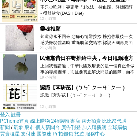
不只少吃鹽！專家曝「1吃法」控血壓、降膽固醇
- 得舒飲食(DASH Diet)
12 小時前
https://www.facebook.com/dietitiansophia/posts/p
靈魂相願
知道你永不回來 悲痛心情難按捺 擁抱你最後一次
感受微弱體溫時 重逢盼望交給祢 祢說天國再見面
21 小時前
此刻忍淚說別離 他日靈魂再
民進黨昔日在野推給中央，今日甩鍋地方
上回我曾講過，中華民國政府要的是一個真正會做
事的專業團隊，而且要真正解決問題的團隊，而不
19 小時前
是只會到處甩鍋的雙標團隊，最近民進黨
認識【苯騈芘】(ㄅㄣˇ ㄆㄧㄢˊ ㄆ一ˊ)
認識【苯騈芘】(ㄅㄣˇ ㄆㄧㄢˊ ㄆ一ˊ)
12 小時前
登入
註冊
PChome首頁
線上購物
24h購物
書店
露天拍賣
比比昂代購
新聞
/
氣象
股市
個人新聞台
廣告刊登
加入聯播網
全球購物
買賣租屋
支付連
國際連
Pi 拍錢包
旅遊
服務中心