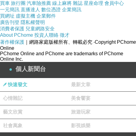
買車
旅行團
汽車險推薦
線上麻將
雜誌
星座命理
會員中心
一元簡訊
直播達人
數位憑證
企業簡訊
買網址
虛擬主機
企業郵件
廣告刊登
隱私權聲明
消費者保護
兒童網路安全
About PChome
投資人聯絡
徵才
著作權保護
｜網路家庭版權所有、轉載必究
‧Copyright PChome
Online
PChome Online and PChome are trademarks of PChome
Online Inc.
個人新聞台
快速發文
最新文章
心情雜記
美食饗宴
藝文欣賞
旅遊玩家
社會萬象
影視娛樂