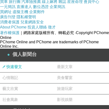
買車
旅行團
汽車險推薦
線上麻將
雜誌
星座命理
會員中心
一元簡訊
直播達人
數位憑證
企業簡訊
買網址
虛擬主機
企業郵件
廣告刊登
隱私權聲明
消費者保護
兒童網路安全
About PChome
投資人聯絡
徵才
著作權保護
｜網路家庭版權所有、轉載必究
‧Copyright PChome
Online
PChome Online and PChome are trademarks of PChome
Online Inc.
個人新聞台
快速發文
最新文章
心情雜記
美食饗宴
藝文欣賞
旅遊玩家
社會萬象
影視娛樂