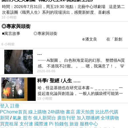
時間：2026年7月31日，周五19:30 地點：北藝中心球劇場 這是第二
次看該團《職男人生》系列的現場演出，感覺新鮮度、喜劇感
10 小時前
◎專家與頭銜
■寓言故事 ◎專家與頭銜
⊕潘文良 在「新創
6 小時前
之谷」裡——
…
⋯⋯ Ai製圖 。 白色秋海棠花的幻形。 整體很Ai質
感。 不過我不討厭。 。 ... 嗯，我滿意了！ 。 🐻
2026-08-06
昨中
科學/ 聖經 /人生 .....
哈，怪盜基德也在研究這本書～ _ _ _ _ _ _ _ 一
提起進化論與創造論， 一般人的腦袋裡可能第一
19 小時前
時間就有「 進化論很科
登入
註冊
PChome首頁
線上購物
24h購物
書店
露天拍賣
比比昂代購
新聞
/
氣象
股市
個人新聞台
廣告刊登
加入聯播網
全球購物
買賣租屋
支付連
國際連
Pi 拍錢包
旅遊
服務中心