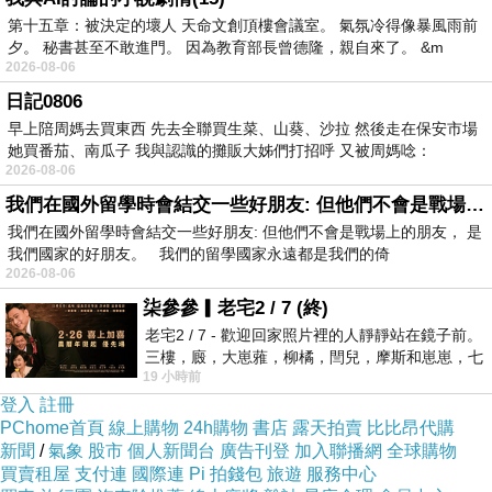
不求萬事圓滿
第十五章：被決定的壞人 天命文創頂樓會議室。 氣氛冷得像暴風雨前
夕。 秘書甚至不敢進門。 因為教育部長曾德隆，親自來了。 &m
但求一切平安
2026-08-06
日記0806
早上陪周媽去買東西 先去全聯買生菜、山葵、沙拉 然後走在保安市場
她買番茄、南瓜子 我與認識的攤販大姊們打招呼 又被周媽唸：
2026-08-06
結局
上一篇：
我們在國外留學時會結交一些好朋友: 但他們不會是戰場上的朋友
代償
我們在國外留學時會結交一些好朋友: 但他們不會是戰場上的朋友， 是
下一篇：
我們國家的好朋友。 我們的留學國家永遠都是我們的倚
2026-08-06
柒參參▎老宅2 / 7 (終)
老宅2 / 7 - 歡迎回家照片裡的人靜靜站在鏡子前。
三樓，廄，大崽蕥，柳橘，閆兒，摩斯和崽崽，七
19 小時前
個人整整齊齊地站在鏡框之外，如同
登入
註冊
PChome首頁
線上購物
24h購物
書店
露天拍賣
比比昂代購
新聞
/
氣象
股市
個人新聞台
廣告刊登
加入聯播網
全球購物
買賣租屋
支付連
國際連
Pi 拍錢包
旅遊
服務中心