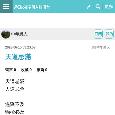
中年男人
訂閱
我的
2026-06-15 09:23:59
中年男人
天道忌滿
留言 0
收藏 0
推薦 0
天道忌滿
人道忌全
過猶不及
物極必反