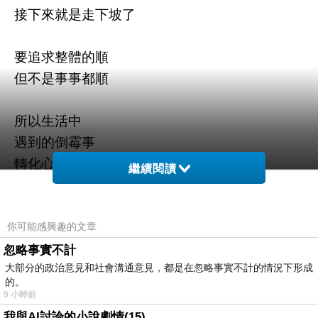
接下來就是走下坡了
要追求整體的順
但不是事事都順
所以生活中
遇到的倒霉事
轉化心念
繼續閱讀
或許是化解更大的災難
別總求萬事如意
你可能感興趣的文章
太如意往往預示著
忽略事實不計
大部分的政治意見和社會溝通意見，都是在忽略事實不計的情況下形成
接下來的不容易
的。
9 小時前
人生路很長
我與AI討論的小說劇情(15)