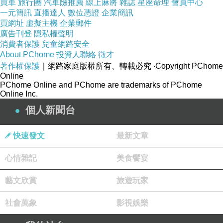
買車
旅行團
汽車險推薦
線上麻將
雜誌
星座命理
會員中心
一元簡訊
直播達人
數位憑證
企業簡訊
買網址
虛擬主機
企業郵件
廣告刊登
隱私權聲明
消費者保護
兒童網路安全
About PChome
投資人聯絡
徵才
著作權保護
｜網路家庭版權所有、轉載必究
‧Copyright PChome
Online
PChome Online and PChome are trademarks of PChome
Online Inc.
個人新聞台
快速發文
最新文章
心情雜記
美食饗宴
藝文欣賞
旅遊玩家
社會萬象
影視娛樂