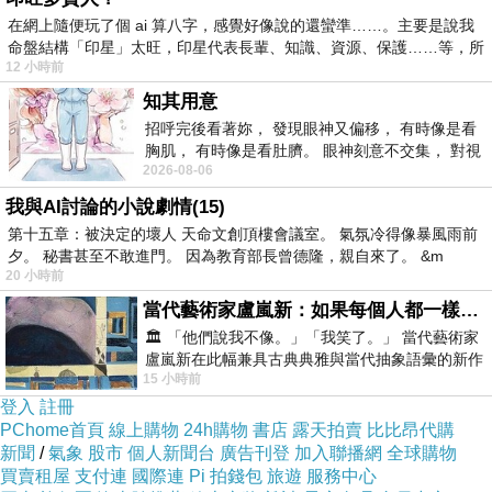
在網上隨便玩了個 ai 算八字，感覺好像說的還蠻準……。主要是說我
命盤結構「印星」太旺，印星代表長輩、知識、資源、保護……等，所
12 小時前
知其用意
招呼完後看著妳， 發現眼神又偏移， 有時像是看
胸肌， 有時像是看肚臍。 眼神刻意不交集， 對視
2026-08-06
視線不對齊， 讓我很難不
我與AI討論的小說劇情(15)
第十五章：被決定的壞人 天命文創頂樓會議室。 氣氛冷得像暴風雨前
夕。 秘書甚至不敢進門。 因為教育部長曾德隆，親自來了。 &m
20 小時前
當代藝術家盧嵐新：如果每個人都一樣，這世界該有多無聊？
🏛️ 「他們說我不像。」「我笑了。」 當代藝術家
盧嵐新在此幅兼具古典典雅與當代抽象語彙的新作
15 小時前
中，以沈靜的藍色空間為背景，描繪了
登入
註冊
PChome首頁
線上購物
24h購物
書店
露天拍賣
比比昂代購
新聞
/
氣象
股市
個人新聞台
廣告刊登
加入聯播網
全球購物
買賣租屋
支付連
國際連
Pi 拍錢包
旅遊
服務中心