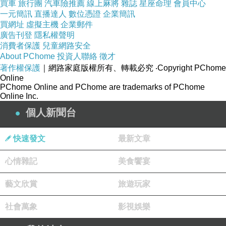
買車
旅行團
汽車險推薦
線上麻將
雜誌
星座命理
會員中心
一元簡訊
直播達人
數位憑證
企業簡訊
買網址
虛擬主機
企業郵件
廣告刊登
隱私權聲明
消費者保護
兒童網路安全
About PChome
投資人聯絡
徵才
著作權保護
｜網路家庭版權所有、轉載必究
‧Copyright PChome
Online
PChome Online and PChome are trademarks of PChome
Online Inc.
個人新聞台
快速發文
最新文章
心情雜記
美食饗宴
藝文欣賞
旅遊玩家
社會萬象
影視娛樂