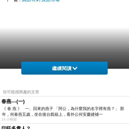
繼續閱讀
你可能感興趣的文章
春燕---(一)
《 春 燕 》 一、回來的燕子 「阿公，為什麼我的名字裡有燕？」 那
年，何春燕五歲，坐在後台戲箱上，看外公何安慶縫補一
14 小時前
印旺多貴人？