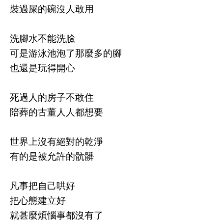
裝過屎的碗沒人敢用
洗腳水不能洗臉
可是游泳池泡了那麼多的腳
也還是玩得開心
死過人的房子不敢住
陪葬的古董人人都想要
世界上沒有絕對的乾淨
有的是被允許的骯髒
凡事把自己哄好
把心態建立好
就甚麼煩惱事都沒有了