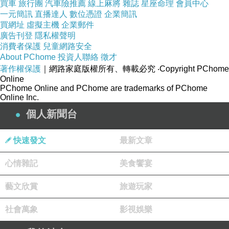
買車
旅行團
汽車險推薦
線上麻將
雜誌
星座命理
會員中心
一元簡訊
直播達人
數位憑證
企業簡訊
買網址
虛擬主機
企業郵件
廣告刊登
隱私權聲明
消費者保護
兒童網路安全
About PChome
投資人聯絡
徵才
著作權保護
｜網路家庭版權所有、轉載必究
‧Copyright PChome
Online
PChome Online and PChome are trademarks of PChome
Online Inc.
個人新聞台
快速發文
最新文章
心情雜記
美食饗宴
藝文欣賞
旅遊玩家
社會萬象
影視娛樂