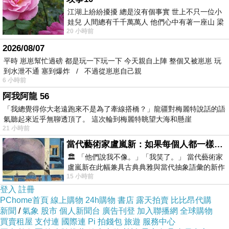
江湖上紛紛擾擾 總是沒有個事實 世上不只一位小
娃兒 人間總有千千萬萬人 他們心中有著一座山 梁
20 小時前
山佛山泰華衡恆嵩 一山之高
2026/08/07
平時 崽崽幫忙過磅 都是玩一下玩一下 今天親自上陣 整個又被崽崽 玩
到水泄不通 塞到爆炸 / 不過從崽崽自己親
6 小時前
阿我阿龍 56
「我總覺得你大老遠跑來不是為了牽線搭橋？」龍疆對梅麗特說話的語
氣聽起來近乎無聊透頂了。 這次輪到梅麗特眺望大海和懸崖
21 小時前
當代藝術家盧嵐新：如果每個人都一樣，這世界該有多無聊？
🏛️ 「他們說我不像。」「我笑了。」 當代藝術家
盧嵐新在此幅兼具古典典雅與當代抽象語彙的新作
15 小時前
中，以沈靜的藍色空間為背景，描繪了
登入
註冊
PChome首頁
線上購物
24h購物
書店
露天拍賣
比比昂代購
新聞
/
氣象
股市
個人新聞台
廣告刊登
加入聯播網
全球購物
買賣租屋
支付連
國際連
Pi 拍錢包
旅遊
服務中心