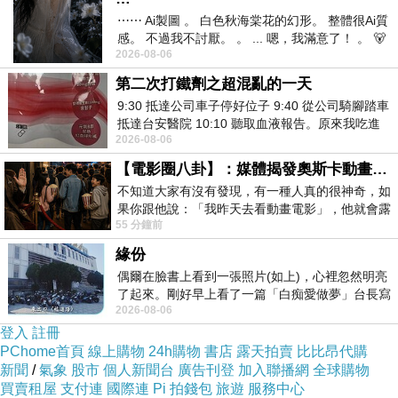
⋯⋯ Ai製圖 。 白色秋海棠花的幻形。 整體很Ai質
感。 不過我不討厭。 。 ... 嗯，我滿意了！ 。 🐻
2026-08-06
昨中
第二次打鐵劑之超混亂的一天
9:30 抵達公司車子停好位子 9:40 從公司騎腳踏車
抵達台安醫院 10:10 聽取血液報告。原來我吃進
2026-08-06
去的 B12 彌可保並非沒有吸收而是超
【電影圈八卦】：媒體揭發奧斯卡動畫項目投票醜聞！好萊塢為什麼看不起動畫電影？
不知道大家有沒有發現，有一種人真的很神奇，如
果你跟他說：「我昨天去看動畫電影」，他就會露
55 分鐘前
出一種慈祥的微笑，然後問你是不是陪小
緣份
偶爾在臉書上看到一張照片(如上)，心裡忽然明亮
了起來。剛好早上看了一篇「白痴愛做夢」台長寫
2026-08-06
的貼文，在回顧年輕時瘋狂愛上
登入
註冊
PChome首頁
線上購物
24h購物
書店
露天拍賣
比比昂代購
新聞
/
氣象
股市
個人新聞台
廣告刊登
加入聯播網
全球購物
買賣租屋
支付連
國際連
Pi 拍錢包
旅遊
服務中心