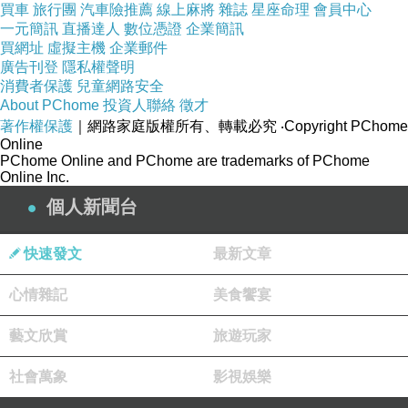
買車
旅行團
汽車險推薦
線上麻將
雜誌
星座命理
會員中心
一元簡訊
直播達人
數位憑證
企業簡訊
買網址
虛擬主機
企業郵件
廣告刊登
隱私權聲明
消費者保護
兒童網路安全
About PChome
投資人聯絡
徵才
著作權保護
｜網路家庭版權所有、轉載必究
‧Copyright PChome
Online
PChome Online and PChome are trademarks of PChome
Online Inc.
個人新聞台
快速發文
最新文章
心情雜記
美食饗宴
藝文欣賞
旅遊玩家
社會萬象
影視娛樂