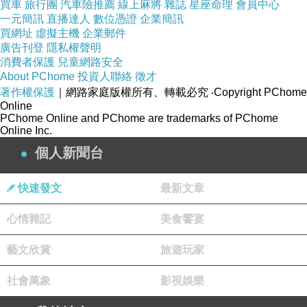
買車
旅行團
汽車險推薦
線上麻將
雜誌
星座命理
會員中心
一元簡訊
直播達人
數位憑證
企業簡訊
買網址
虛擬主機
企業郵件
廣告刊登
隱私權聲明
消費者保護
兒童網路安全
About PChome
投資人聯絡
徵才
著作權保護
｜網路家庭版權所有、轉載必究
‧Copyright PChome
Online
PChome Online and PChome are trademarks of PChome
Online Inc.
個人新聞台
快速發文
最新文章
心情雜記
美食饗宴
藝文欣賞
旅遊玩家
社會萬象
影視娛樂