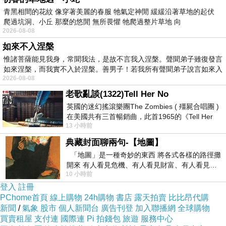
青黑相間的花紋 像穿著美麗的春服 牠氣定神閒 緩緩沿著草地的起伏
爬過坑洞、小丘 那麼的悠閒 無所畏懼 牠爬過整片草地 向
2026-08-08
如來不入涅槃
惟諸菩薩能見我身，常聞我法，是故不言我入涅槃。聲聞弟子雖復發言
如來涅槃，而我實不入於涅槃。善男子！若我所有聲聞弟子說言如來入
2026-08-08
老歌亂談(1322)Tell Her No
英國的迷幻搖滾樂團The Zombies ( 殭屍合唱團 )
在美國共有三首暢銷曲，此首1965的《Tell Her
13 小時前
No》即為其中之一，在告示牌百大單曲
典藏封面聊兩句-【地圖】
「地圖」是一種奇妙的東西 將各式各樣的路徑攤
開來 有人看見危機、有人看見財富、有人看見…
10 小時前
從中可以發掘出不同的
登入
註冊
PChome首頁
線上購物
24h購物
書店
露天拍賣
比比昂代購
新聞
/
氣象
股市
個人新聞台
廣告刊登
加入聯播網
全球購物
買賣租屋
支付連
國際連
Pi 拍錢包
旅遊
服務中心