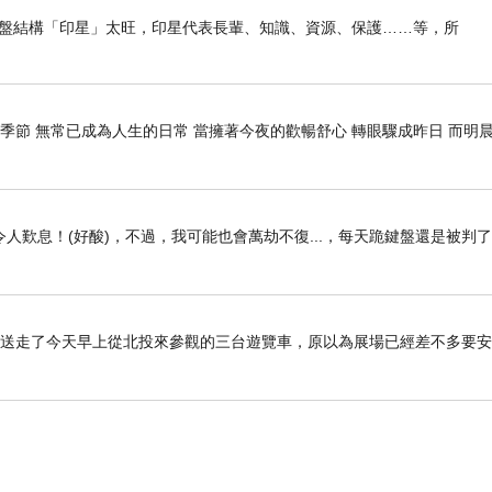
我命盤結構「印星」太旺，印星代表長輩、知識、資源、保護……等，所
季節 無常已成為人生的日常 當擁著今夜的歡暢舒心 轉眼驟成昨日 而明晨
人歎息！(好酸)，不過，我可能也會萬劫不復...，每天跪鍵盤還是被判
上，先送走了今天早上從北投來參觀的三台遊覽車，原以為展場已經差不多要