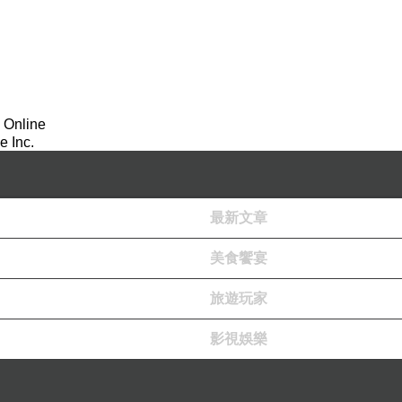
 Online
 Inc.
最新文章
美食饗宴
旅遊玩家
影視娛樂