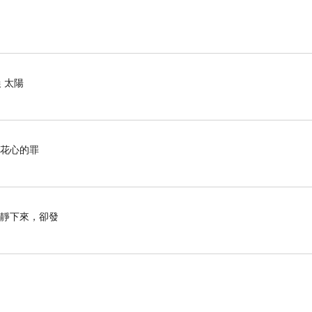
 太陽
了花心的罪
安靜下來，卻發