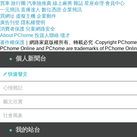
買車
旅行團
汽車險推薦
線上麻將
雜誌
星座命理
會員中心
一元簡訊
直播達人
數位憑證
企業簡訊
買網址
虛擬主機
企業郵件
廣告刊登
隱私權聲明
消費者保護
兒童網路安全
About PChome
投資人聯絡
徵才
著作權保護
｜網路家庭版權所有、轉載必究
‧Copyright PChome
PChome Online and PChome are trademarks of PChome Online
個人新聞台
快速發文
心情雜記
藝文欣賞
社會萬象
我的站台