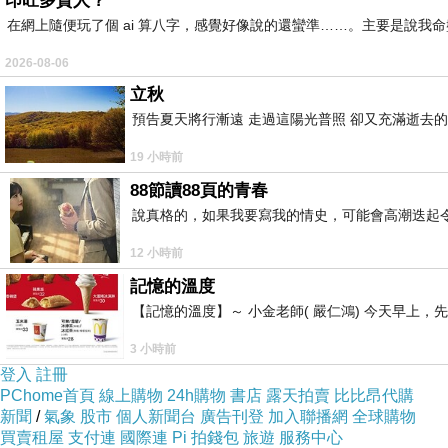
印旺多貴人？
在網上隨便玩了個 ai 算八字，感覺好像說的還蠻準……。主要是說
2026-08-06
立秋
預告夏天將行漸遠 走過這陽光普照 卻又充滿逝去的
19 小時前
88節讀88頁的青春
說真格的，如果我要寫我的情史，可能會高潮迭起令
12 小時前
記憶的溫度
【記憶的溫度】～ 小金老師( 嚴仁鴻) 今天早
3 小時前
登入
註冊
PChome首頁
線上購物
24h購物
書店
露天拍賣
比比昂代購
新聞
/
氣象
股市
個人新聞台
廣告刊登
加入聯播網
全球購物
買賣租屋
支付連
國際連
Pi 拍錢包
旅遊
服務中心