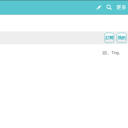
訂閱
我的
。Ting。