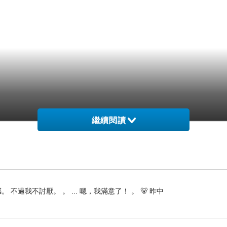
繼續閱讀
 不過我不討厭。 。 ... 嗯，我滿意了！ 。 🐻 昨中