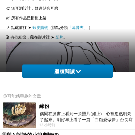
🎨 無耳洞設計，舒適貼合耳廓
🌿 所有作品已悄悄上架
📌 點此前往 ➤
蝦皮購物
（請點分類
「耳骨夾
」
）
🎬 有些細節，藏在影片裡 ➤
影片
。
繼續閱讀
你可能感興趣的文章
緣份
偶爾在臉書上看到一張照片(如上)，心裡忽然明亮
了起來。剛好早上看了一篇「白痴愛做夢」台長寫
12 小時前
的貼文，在回顧年輕時瘋狂愛上