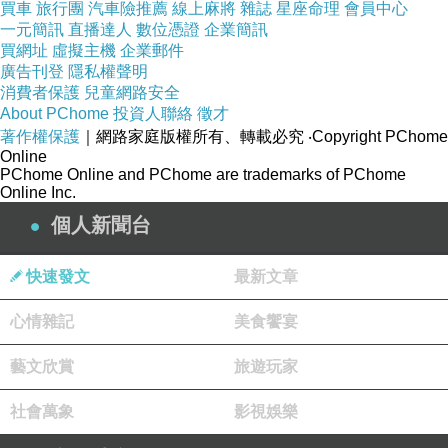
買車
旅行團
汽車險推薦
線上麻將
雜誌
星座命理
會員中心
一元簡訊
直播達人
數位憑證
企業簡訊
買網址
虛擬主機
企業郵件
廣告刊登
隱私權聲明
消費者保護
兒童網路安全
About PChome
投資人聯絡
徵才
著作權保護
｜網路家庭版權所有、轉載必究
‧Copyright PChome
Online
PChome Online and PChome are trademarks of PChome
Online Inc.
個人新聞台
快速發文
最新文章
心情雜記
美食饗宴
藝文欣賞
旅遊玩家
社會萬象
影視娛樂