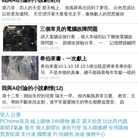
我與AI討論的小說劇情(6)
第六章：四人的天堂 那天晚上。 堯禹舜再次回到了夢境。 白色荒原比
以前更加遼闊。 天空漂浮著大量發光文字，像無數人的思想被掛
2026-08-05
三個常見的電腦故障問題
踏入電腦這個行業 ，個人常碰到以下幾個電腦故
障問題 ~ 跟網友經驗分享。 一 、 記憶體接觸問
2026-08-05
題 : 記憶體即
希伯來書 - 一次獻上
希伯來書10:1-10:18 10:1律法既是將來美事的影
兒、不是本物的真像、總不能藉着每年常獻一樣的
2026-08-05
祭物、叫那近前來的人得以完全。 10
我與AI討論的小說劇情(12)
第十二章：開始失控的現實 隔天一早。 校內氣氛異常沉重。 教官、主
任、導師不斷來回走動，連平常最愛聊天的學生都壓低聲音。 因
2026-08-05
登入
註冊
PChome首頁
線上購物
24h購物
書店
露天拍賣
比比昂代購
新聞
/
氣象
股市
個人新聞台
廣告刊登
加入聯播網
全球購物
買賣租屋
支付連
國際連
Pi 拍錢包
旅遊
服務中心