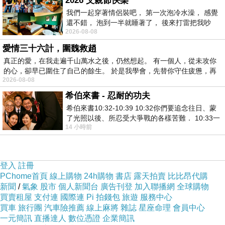
2026 父親節快樂
我們一起穿著情侶裝吧， 第一次泡冷水澡， 感覺
炬坊居酒食堂這間店的位置真的沒話說，就在桃園藝文商
還不錯， 泡到一半就睡著了， 後來打雷把我吵
2026-08-08
醒， 手
圈精華地段，對面就是尊爵大飯店，氣勢整個拉滿！開車
愛情三十六計，圍魏救趙
的朋友下南崁交流道只要幾分鐘，附近三個停車場隨你
真正的愛，在我走遍千山萬水之後，仍然想起。 有一個人，從未攻你
停，走路
5
分鐘內就到。就算沒開車，台北過來搭
9023
或
的心，卻早已圍住了自己的餘生。 於是我學會，先替你守住疲憊，再
1662
，或是火車站、高鐵轉公車，通通在飯店門口下車，
2026-08-08
希伯來書 - 忍耐的功夫
走
1
到
3
分鐘直接入座，完全不用擔心交通問題，聚餐約這
希伯來書10:32-10:39 10:32你們要追念往日、蒙
裡真的會被朋友稱讚很會挑
，
了光照以後、所忍受大爭戰的各樣苦難． 10:33一
14 小時前
面被毀謗、遭患難、成了戲景、叫眾人
登入
註冊
PChome首頁
線上購物
24h購物
書店
露天拍賣
比比昂代購
新聞
/
氣象
股市
個人新聞台
廣告刊登
加入聯播網
全球購物
買賣租屋
支付連
國際連
Pi 拍錢包
旅遊
服務中心
買車
旅行團
汽車險推薦
線上麻將
雜誌
星座命理
會員中心
一元簡訊
直播達人
數位憑證
企業簡訊