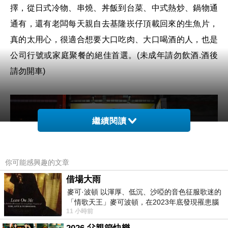
擇，從日式冷物、串燒、丼飯到台菜、中式熱炒、鍋物通
通有，還有老闆每天親自去基隆崁仔頂載回來的生魚片，
真的太用心，很適合想要大口吃肉、大口喝酒的人，也是
公司行號或家庭聚餐的絕佳首選。
(
未成年請勿飲酒
.
酒後
請勿開車
)
繼續閱讀
你可能感興趣的文章
借場大雨
麥可·波頓 以渾厚、低沉、沙啞的音色征服歌迷的
「情歌天王」麥可波頓，在2023年底發現罹患腦
11 小時前
瘤「祈禱早日康復，一切都好」。