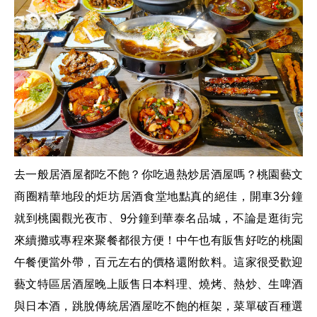
去一般居酒屋都吃不飽？你吃過熱炒居酒屋嗎？桃園藝文
商圈精華地段的
炬坊居酒食堂
地點真的絕佳，開車
3
分鐘
就到桃園觀光夜市、
9
分鐘到華泰名品城，不論是逛街完
來續攤或專程來聚餐都很方便！中午也有販售好吃的桃園
午餐便當外帶
，
百元左右的價格還附飲料
。
這家很受歡迎
藝文特區居酒屋晚上販售日本料理、燒烤、熱炒、生啤酒
與日本酒，跳脫傳統居酒屋吃不飽的框架，菜單破百種選