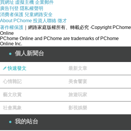
買網址
虛擬主機
企業郵件
廣告刊登
隱私權聲明
消費者保護
兒童網路安全
About PChome
投資人聯絡
徵才
炬坊居酒食堂晚上是氣氛拉滿的微醺天堂，但中午可是藝
著作權保護
｜網路家庭版權所有、轉載必究
‧Copyright PChome
Online
文特區上班族的救食主。店家特別推出午餐限定外帶便
PChome Online and PChome are trademarks of PChome
當，價格佛心到不行，滷棒棒腿便當只要
95
元，還有各
Online Inc.
種口味的炒麵、炒飯（牛、羊、雞、豬、蝦仁任選）通通
個人新聞台
100
元，想吃豪華點也有
135
元的鹽水雞或甘蔗雞便當，
快速發文
最新文章
重點是通通附贈湯或飲料！因為是每日限量，晚來真的只
能看別人的空盒子流淚。
心情雜記
美食饗宴
藝文欣賞
旅遊玩家
社會萬象
影視娛樂
我的站台