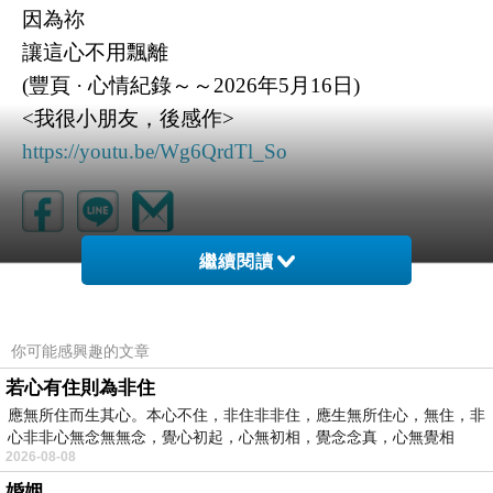
因為祢
讓這心不用飄離
(豐頁 · 心情紀錄～～2026年5月16日)
<我很小朋友，後感作>
https://youtu.be/Wg6QrdTl_So
繼續閱讀
那抹柔光，名為你
上一篇：
溺愛
下一篇：
你可能感興趣的文章
若心有住則為非住
應無所住而生其心。本心不住，非住非非住，應生無所住心，無住，非
心非非心無念無無念，覺心初起，心無初相，覺念念真，心無覺相
2026-08-08
婚姻