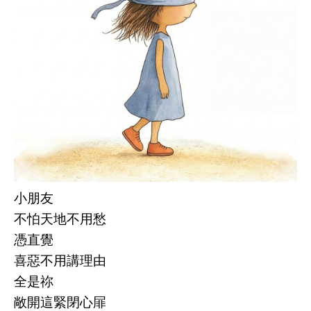
小朋友
不怕天地不用愁
憑直覺
喜惡不用講理由
全是祢
敞開這緊閉心屝