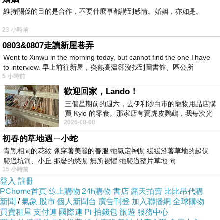
維持關係的目的是合作，不要什麼事都講到感情。婚姻，亦如是。
23 小時前
0803&0807走讀新屋巷弄
Went to Xinwu in the morning today, but cannot find the one I have
to interview. 早上前往新屋，炎熱高溫卻沒找到圖書館、區公所
5 小時前
歡迎回家，Lando！
三個星期前的週六，去伊利沙白市的寵物用品店購
買 Kylo 的零食。那家店有賣虎皮鸚鵡，我每次光
2026-08-08
顧都會去看一下。他們偶爾會引進 C
初春的草地遇ㄧ小蛇
青黑相間的花紋 像穿著美麗的春服 牠氣定神閒 緩緩沿著草地的起伏
爬過坑洞、小丘 那麼的悠閒 無所畏懼 牠爬過整片草地 向
15 小時前
登入
註冊
PChome首頁
線上購物
24h購物
書店
露天拍賣
比比昂代購
新聞
/
氣象
股市
個人新聞台
廣告刊登
加入聯播網
全球購物
買賣租屋
支付連
國際連
Pi 拍錢包
旅遊
服務中心