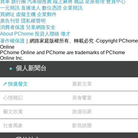
買車
旅行團
汽車險推薦
線上麻將
雜誌
星座命理
會員中心
一元簡訊
直播達人
數位憑證
企業簡訊
買網址
虛擬主機
企業郵件
廣告刊登
隱私權聲明
消費者保護
兒童網路安全
About PChome
投資人聯絡
徵才
著作權保護
｜網路家庭版權所有、轉載必究
‧Copyright PChome
Online
PChome Online and PChome are trademarks of PChome
Online Inc.
個人新聞台
快速發文
最新文章
心情雜記
美食饗宴
藝文欣賞
旅遊玩家
社會萬象
影視娛樂