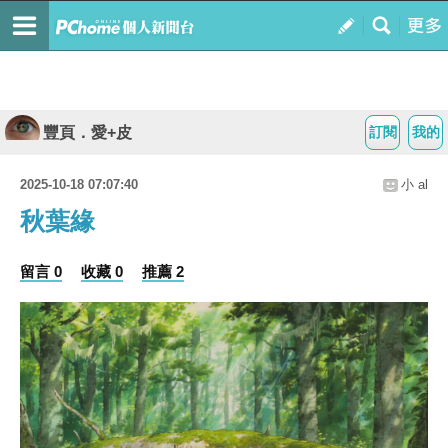
豐頁．愛+皮
訂閱
我的
2025-10-18 07:07:40
小 al
秋葉緣
留言 0
收藏 0
推薦 2