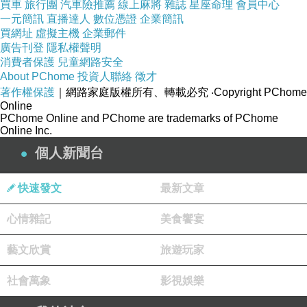
買車
旅行團
汽車險推薦
線上麻將
雜誌
星座命理
會員中心
一元簡訊
直播達人
數位憑證
企業簡訊
買網址
虛擬主機
企業郵件
廣告刊登
隱私權聲明
消費者保護
兒童網路安全
About PChome
投資人聯絡
徵才
著作權保護
｜網路家庭版權所有、轉載必究
‧Copyright PChome
Online
PChome Online and PChome are trademarks of PChome
Online Inc.
個人新聞台
快速發文
最新文章
心情雜記
美食饗宴
藝文欣賞
旅遊玩家
社會萬象
影視娛樂