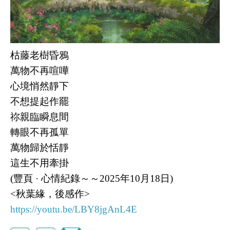
枯藤老樹昏鴉
萬物不再喧嘩
心境悄然靜下
不想提起作罷
祢親臨瞬息間
轉眼不再孤單
萬物歸於恬靜
這生不用牽掛
(豐頁 · 心情紀錄～～2025年10月18日)
<秋葉緣，後感作>
https://youtu.be/LBY8jgAnL4E