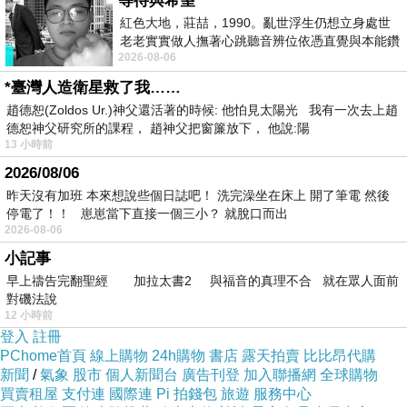
等待與希望
紅色大地，莊喆，1990。亂世浮生仍想立身處世
老老實實做人撫著心跳聽音辨位依憑直覺與本能鑽
2026-08-06
向裂隙的亮處探索另一個心聲另一個共鳴的
*臺灣人造衛星救了我……
趙德恕(Zoldos Ur.)神父還活著的時候: 他怕見太陽光 我有一次去上趙
德恕神父研究所的課程， 趙神父把窗簾放下， 他說:陽
13 小時前
2026/08/06
昨天沒有加班 本來想說些個日誌吧！ 洗完澡坐在床上 開了筆電 然後
停電了！！ 崽崽當下直接一個三小？ 就脫口而出
2026-08-06
小記事
早上禱告完翻聖經 加拉太書2 與福音的真理不合 就在眾人面前
對磯法說
12 小時前
登入
註冊
PChome首頁
線上購物
24h購物
書店
露天拍賣
比比昂代購
新聞
/
氣象
股市
個人新聞台
廣告刊登
加入聯播網
全球購物
買賣租屋
支付連
國際連
Pi 拍錢包
旅遊
服務中心