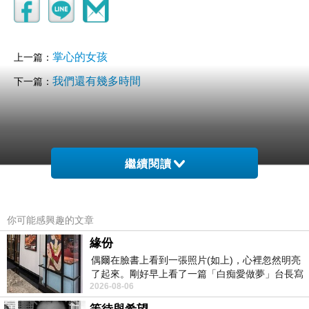
掌心的女孩
上一篇：
我們還有幾多時間
下一篇：
繼續閱讀
你可能感興趣的文章
緣份
偶爾在臉書上看到一張照片(如上)，心裡忽然明亮
了起來。剛好早上看了一篇「白痴愛做夢」台長寫
2026-08-06
的貼文，在回顧年輕時瘋狂愛上