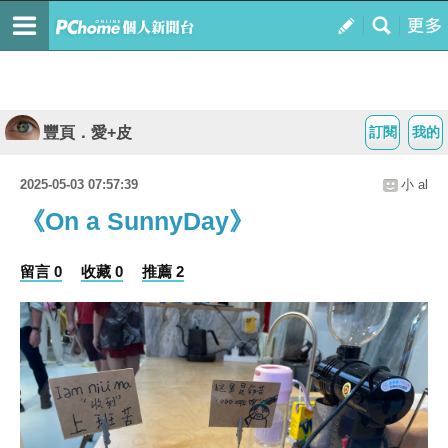
豐頁．愛+皮
訂閱
我的
2025-05-03 07:57:39
小 al
《On a SunnyDay》
留言 0
收藏 0
推薦 2