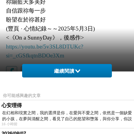
祢賜藍天多美好
自信跟祢每一步
盼望在於祢甚好
(豐頁 · 心情紀錄～～2025年5月3日)
<《On a SunnyDay》，後感作>
https://youtu.be/5v3SL8DTUKc?
si=_cGSfkqtnBDOe3Xm
繼續閱讀
《Live The Way I Want》
上一篇：
你可能感興趣的文章
然之後
下一篇：
心安理得
在幻相和現實之間，我的選擇是你，在愛與不愛之間，依然是一個缺愛
的小孩，在夢與清醒之間，看見了自己的慾望和墮落，與你分享，你説
16 小時前
2026/08/07