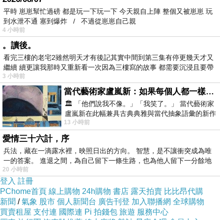
平時 崽崽幫忙過磅 都是玩一下玩一下 今天親自上陣 整個又被崽崽 玩
到水泄不通 塞到爆炸 / 不過從崽崽自己親
4 小時前
。讀後。
看完三樓的老宅2雖然明天才有後記其實中間到第三集有停更幾天才又
繼續 續更讓我那時又重新看一次因為三樓寫的故事 都需要沉浸且要帶
3 小時前
有
當代藝術家盧嵐新：如果每個人都一樣，這世界該有多無聊？
🏛️ 「他們說我不像。」「我笑了。」 當代藝術家
盧嵐新在此幅兼具古典典雅與當代抽象語彙的新作
13 小時前
中，以沈靜的藍色空間為背景，描繪了
愛情三十六計，序
兵法，藏在一滴露水裡，映照日出的方向。 智慧，是不讓衝突成為唯
一的答案。 進退之間，為自己留下一條生路，也為他人留下一分餘地
20 小時前
登入
註冊
PChome首頁
線上購物
24h購物
書店
露天拍賣
比比昂代購
新聞
/
氣象
股市
個人新聞台
廣告刊登
加入聯播網
全球購物
買賣租屋
支付連
國際連
Pi 拍錢包
旅遊
服務中心