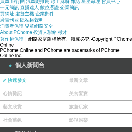
買車
旅行團
汽車險推薦
線上麻將
雜誌
星座命理
會員中心
一元簡訊
直播達人
數位憑證
企業簡訊
買網址
虛擬主機
企業郵件
廣告刊登
隱私權聲明
消費者保護
兒童網路安全
About PChome
投資人聯絡
徵才
著作權保護
｜網路家庭版權所有、轉載必究
‧Copyright PChome
Online
PChome Online and PChome are trademarks of PChome
Online Inc.
個人新聞台
快速發文
最新文章
心情雜記
美食饗宴
藝文欣賞
旅遊玩家
社會萬象
影視娛樂