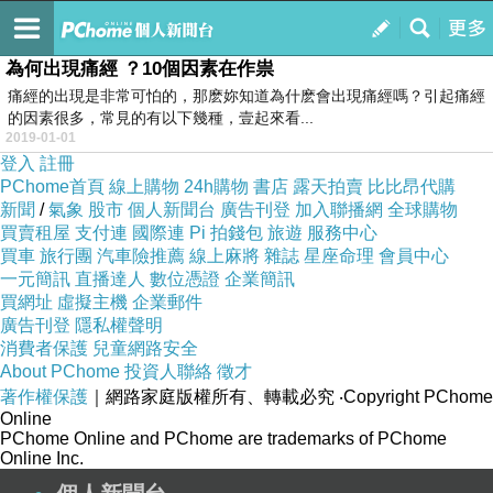
nulixingyu
訂閱
我的
為何出現痛經 ？10個因素在作祟
痛經的出現是非常可怕的，那麽妳知道為什麽會出現痛經嗎？引起痛經
的因素很多，常見的有以下幾種，壹起來看...
2019-01-01
登入
註冊
PChome首頁
線上購物
24h購物
書店
露天拍賣
比比昂代購
新聞
/
氣象
股市
個人新聞台
廣告刊登
加入聯播網
全球購物
買賣租屋
支付連
國際連
Pi 拍錢包
旅遊
服務中心
買車
旅行團
汽車險推薦
線上麻將
雜誌
星座命理
會員中心
一元簡訊
直播達人
數位憑證
企業簡訊
買網址
虛擬主機
企業郵件
廣告刊登
隱私權聲明
消費者保護
兒童網路安全
About PChome
投資人聯絡
徵才
著作權保護
｜網路家庭版權所有、轉載必究
‧Copyright PChome
Online
PChome Online and PChome are trademarks of PChome
Online Inc.