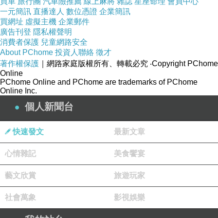
買車
旅行團
汽車險推薦
線上麻將
雜誌
星座命理
會員中心
愛是動力的來源。
一元簡訊
直播達人
數位憑證
企業簡訊
買網址
虛擬主機
企業郵件
愛是支撐的理由。
廣告刊登
隱私權聲明
愛是美好的幸福。
消費者保護
兒童網路安全
About PChome
投資人聯絡
徵才
愛是力量的泉源。
著作權保護
｜網路家庭版權所有、轉載必究
‧Copyright PChome
因為是你/妳，所以我願意。
Online
PChome Online and PChome are trademarks of PChome
-
Online Inc.
-
個人新聞台
所以結婚，即是愛、也是責任，
更是我守護你/妳的原因。
快速發文
最新文章
心情雜記
美食饗宴
藝文欣賞
旅遊玩家
社會萬象
影視娛樂