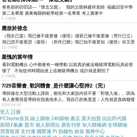
-
爸爸節的叨叨語---『懷念父親』 我的父親林建祥老師: 福建詔安中學
第二名畢業 廣東梅縣師範學校第一名畢業 考上廣東中
愛這樣的事情，
9 小時前
本就是一個責任！
應放於後念
既然我選擇了你，我勢必就是要成為你的支柱，
（我生已盡）我已修不復更修（後悟）感冒已修不復更修（梵行已立）
我已證不復更證（後悟）（所作已辦）我已知不復更知（後悟）你又受
既然我選擇了妳，我勢必就是要成為妳的靠山。
23 小時前
前提是，愛，必須是一個雙方都堅定的選擇！
羞愧的當年情
-
看到電動機台 心中都會有一種悸動 以前真的被這種賭博電動玩具給害
有了愛，就會想給對方更多，
慘了 不知從何時開始迷上這種賭博機台 或許就是窮怕了
3 小時前
有了愛，就會想給對方更好的，
7/25音樂會_歌詞體會_是什麼讓心堅持2（完）
有了愛，就會想給對方一個家，
導師連在大型活動上課前，都先和大家說內容不要「對號入做」。因為
我想給你我共同的一個家，
有人會覺得是導師在指責他本人。我自己的角度是：人性就是貪瞋癡慢
2026-08-09
有你、有我、有小寶寶、還有寵物，
登入
註冊
我們一起創造更多回憶，創造你與我的小世界。
PChome首頁
線上購物
24h購物
書店
露天拍賣
比比昂代購
新聞
/
氣象
股市
個人新聞台
廣告刊登
加入聯播網
全球購物
-
買賣租屋
支付連
國際連
Pi 拍錢包
旅遊
服務中心
-