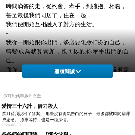
時間滴答的走，從約會、牽手，到擁抱、相吻，
甚至最後我們同居了，住在一起，
我們便開始互相融入了對方的生活。
-
我從一開始跟你出門，勢必要化妝打扮的自己，
轉變成為就算素顏，也可以跟你牽手出門的自
己。
而你，從一身乾淨俐落，頭髮整整齊齊、沒有鬍
繼續閱讀
渣的你，
轉變成為就算一個半月與沒剪頭髮，一個禮拜不
刮鬍渣的你，
你可能感興趣的文章
我也可以緊握你的手，與你並肩出門。
愛情三十六計，借刀殺人
歲月替我說出了答案。 那些沒有勇氣告白的日子，最後都被時間翻譯
-
成思念。 原來等待，也是一種深情。
什麼時候開始，
2026-08-09
我們開始在對方的面前展露最真實的自己。
爸爸節的叨叨語---『懷念父親』