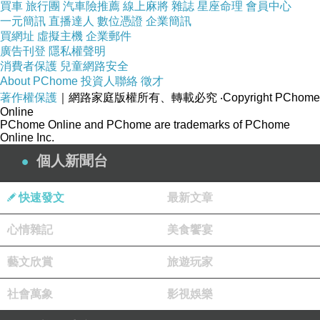
買車
旅行團
汽車險推薦
線上麻將
雜誌
星座命理
會員中心
一元簡訊
直播達人
數位憑證
企業簡訊
Initiate compassion and increase wisdom
買網址
虛擬主機
企業郵件
Develop wisdom and achieve great blessings
廣告刊登
隱私權聲明
發慈悲心，增長智慧
消費者保護
兒童網路安全
About PChome
投資人聯絡
徵才
發展智慧，成就大福報
著作權保護
｜網路家庭版權所有、轉載必究
‧Copyright PChome
Online
PChome Online and PChome are trademarks of PChome
Online Inc.
個人新聞台
快速發文
最新文章
《同享》
心情雜記
美食饗宴
藝文欣賞
旅遊玩家
社會萬象
影視娛樂
Benefits are equalized, blessings are shared, and