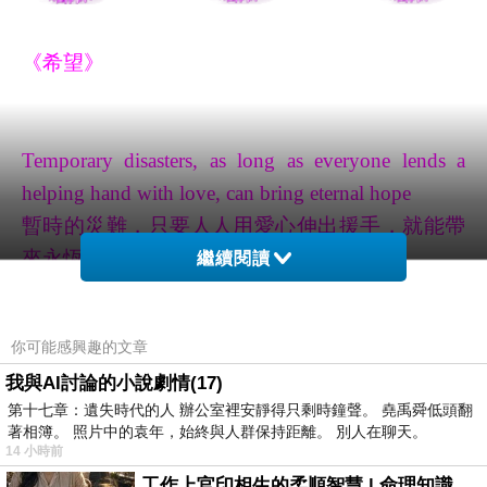
《希望》
Temporary disasters, as long as everyone lends a
helping hand with love, can bring eternal hope
暫時的災難，只要人人用愛心伸出援手，就能帶
來永恆的希望
繼續閱讀
你可能感興趣的文章
我與AI討論的小說劇情(17)
第十七章：遺失時代的人 辦公室裡安靜得只剩時鐘聲。 堯禹舜低頭翻
著相簿。 照片中的袁年，始終與人群保持距離。 別人在聊天。
《身心》
14 小時前
工作上官印相生的柔順智慧 | 命理知識