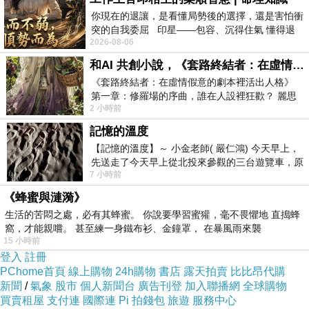
你現在的退讓，是看懂局勢後的選擇，還是害怕衝
突的自我委屈 印星——包容、沉得住氣 懂得退
2026-08-06
一步觀察，不會
The feet should be light, the hands should be soft,
和AI 共創小說，《套路終結者：在虛情假意的劇本裡活出人格》
close to, hug, and comfort those who are suffering
《套路終結者：在虛情假意的劇本裡活出人格》
physically and mentally
第一章：修羅場的序曲，誰在人設裡狂歡？ 麗思
2 小時前
卡爾頓酒店的總統套房內，燈光昏
腳要輕，手要軟，親近、擁抱、安慰那些身心受
記憶的溫度
苦的人
【記憶的溫度】～ 小金老師( 嚴仁鴻) 今天早上，
先送走了今天早上從北投來參觀的三台遊覽車，原
7 小時前
以為展場已經差不多要安靜下來，卻發
《蜂蜜與漣漪》
生活的苦悶之處，必有其蜂蜜。 你說要學習蜜獾，毫不畏懼地 直搗蜂
窩，才能親嚐。 甚至練一身鐵布衫、金鐘罩， 在暴風雨來襲
15 小時前
登入
註冊
《福報》
PChome首頁
線上購物
24h購物
書店
露天拍賣
比比昂代購
新聞
/
氣象
股市
個人新聞台
廣告刊登
加入聯播網
全球購物
買賣租屋
支付連
國際連
Pi 拍錢包
旅遊
服務中心