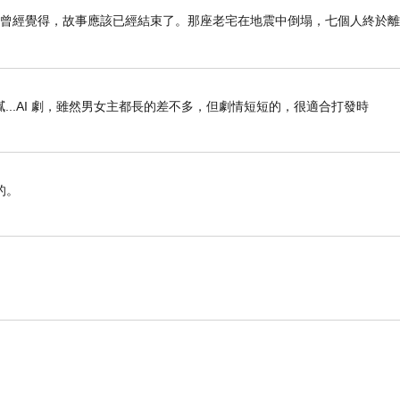
我曾經覺得，故事應該已經結束了。那座老宅在地震中倒塌，七個人終於
..AI 劇，雖然男女主都長的差不多，但劇情短短的，很適合打發時
，
的。