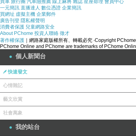
買車
旅行團
汽車險推薦
線上麻將
雜誌
星座命理
會員中心
每天做一樣的事，
一元簡訊
直播達人
數位憑證
企業簡訊
買網址
虛擬主機
企業郵件
廣告刊登
隱私權聲明
晚上就著新聞或社群媒體入睡，
消費者保護
兒童網路安全
About PChome
投資人聯絡
徵才
著作權保護
｜網路家庭版權所有、轉載必究
‧Copyright PChome
他們經歷著一種讓自己感覺比實際年老的抽離感，
PChome Online and PChome are trademarks of PChome Online
個人新聞台
我懷疑，
快速發文
生而為人的一部分在自己的人生中睡著，
心情雜記
是理所當然的事」
藝文欣賞
社會萬象
我的站台
你想離開夢遊人生狀態嗎?