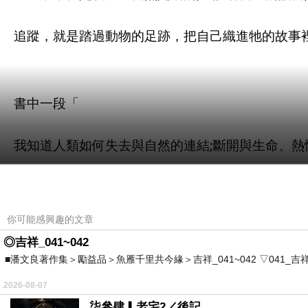
追蹤，就是踏過動物的足跡，把自己織進牠的故事
書中一段「
我知道人類如何失去與自然的連結;斷開與生命、熱
社群媒體與電子螢幕的誘惑、充滿毒素的食物與毫
你可能感興趣的文章
麻痺了現代的男男女女，
◎吉祥_041~042
■潘文良著作集＞勵益品＞魚雁千里共今緣＞吉祥_041~042 ▽041_吉祥。2006.0
我們忘記生命為全人類各自準備好獨特的故事…
2026-08-07
柒參肆▎老宅2／後記