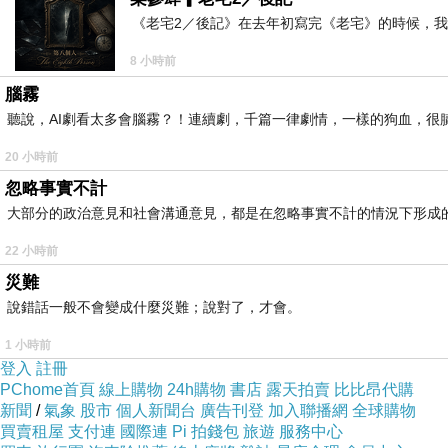
你的體內有一個狂野的部分
《老宅2／後記》在去年初寫完《老宅》的時候，
8 小時前
知道你的天賦、目的與使命為何。
腦霧
聽說，AI劇看太多會腦霧？！連續劇，千篇一律劇情，一樣的狗血，很膩.
那部分的你一直不停在進化，因此狂放而難以捉摸
20 小時前
要跟著它的足蹤過活，
忽略事實不計
大部分的政治意見和社會溝通意見，都是在忽略事實不計的情況下形成
你 必須 成為 一個生命的追踨師」。
22 小時前
災難
說錯話一般不會變成什麼災難；說對了，才會。
書中一段警醒、驚心的話語：
1 小時前
登入
註冊
PChome首頁
線上購物
24h購物
書店
露天拍賣
比比昂代購
「許多人他們覺的自己終其一生都像在夢遊，
新聞
/
氣象
股市
個人新聞台
廣告刊登
加入聯播網
全球購物
買賣租屋
支付連
國際連
Pi 拍錢包
旅遊
服務中心