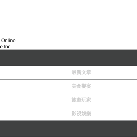
 Online
 Inc.
最新文章
美食饗宴
旅遊玩家
影視娛樂