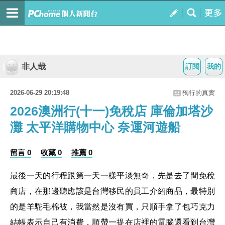
非人哉
訂閱
我的
2026-06-29 20:19:48
獨行的真實
2026澳洲行(十一)免稅店 庫倫加塔沙
灘 太平洋購物中心 奈運河遊船
留言 0
收藏 0
推薦 0
最後一天的行程跟第一天一樣平淡無奇
，
先是去了間免稅
商店
，
在那邊聽應該是台灣移民的員工介紹商品
，
最特別
的是羊駝毛棉被
，
我當然是沒有買
，
只順手拿了包巧克力
結帳表示自己有消費
，
順帶一提在店裡的電腦還看到台灣