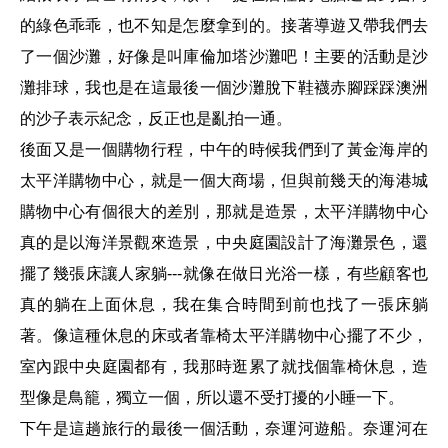
的綠色乖乖
，
也不知是怎麼拿到的
。接著導遊又帶我們去
了一個沙灘，好像是叫庫倫加塔沙灘吧！主要的活動是沙
灘排球，我也是在這最後一個沙灘脫下鞋襪赤腳踩踩澳洲
的沙子表示紀念，反正也是亂拍一通。
後面又是一個購物行程
，
中午的時候我們到了黃金海岸的
太平洋購物中心
，
就是一個大商場
，
但與前幾天的海港城
購物中心有個很大的差別
，
那就是造景
，
太平洋購物中心
真的是以海洋景觀來造景
，
中央庭園設計了海灘景色
，
還
擺了幾張床讓人家躺
就像在做日光浴一樣
，有些顧客也
---
真的躺在上面休息，
我在集合時間到前
也找了一張床躺
著。像這種休息的床或者靠椅太平洋購物中心擺了不少，
室內跟中央庭園都有，我那時逛累了就找個靠椅休息，造
型像是鳥籠，獨立一個，所以還不受打擾的小睡一下。
下午是這趟旅行的最後一個活動，奈運河遊船。奈運河在