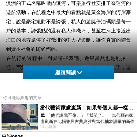
澳洲的正式名稱叫做內讓河，可樂旅行社安排了奈運河的
遊船活動，在航程之中最大的看點就是黃金海岸的河岸豪
宅，說是豪宅絕對不是誇張，私人的遊艇停泊碼頭是每一
戶的基本，誇張點的還有私人停機坪，甚至在河上接近出
海口的地方還停了好幾排的中大型遊艇，讓你真實的體會
到資本社會的貧富差距。
在航行的過程中，對於這些豪宅、遊艇當然也是亂拍一
通，而如果要回到搭船本身的體驗，出國玩那麼久了，遊
繼續閱讀
船的行程也經歷不少，必須說最差的就是歐洲遊船體驗，
要嘛船隻小，要嘛就是空氣很糟、超級臭；越南就是中
間，搭乘起來的感覺不錯，只是有時候比較晃比較暈；感
你可能感興趣的文章
覺最好的就是澳洲，河又大又寬，視野良好，遊船的空間
當代藝術家盧嵐新：如果每個人都一樣，這世界該有多無聊？
也大，不管我是在室外空間還是在室內，都不會覺得暈，
🏛️ 「他們說我不像。」「我笑了。」 當代藝術家
在船艙還準備了水果跟甜點給顧客享用，氣氛相當不錯。
盧嵐新在此幅兼具古典典雅與當代抽象語彙的新作
13 小時前
中，以沈靜的藍色空間為背景，描繪了
奈運河遊船可以選擇同一個點上下船，也可以
A
點上
B
點