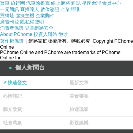
買車
旅行團
汽車險推薦
線上麻將
雜誌
星座命理
會員中心
一元簡訊
直播達人
數位憑證
企業簡訊
買網址
虛擬主機
企業郵件
廣告刊登
隱私權聲明
消費者保護
兒童網路安全
About PChome
投資人聯絡
徵才
著作權保護
｜網路家庭版權所有、轉載必究
‧Copyright PChome
Online
PChome Online and PChome are trademarks of PChome
Online Inc.
個人新聞台
快速發文
最新文章
心情雜記
美食饗宴
藝文欣賞
旅遊玩家
社會萬象
影視娛樂