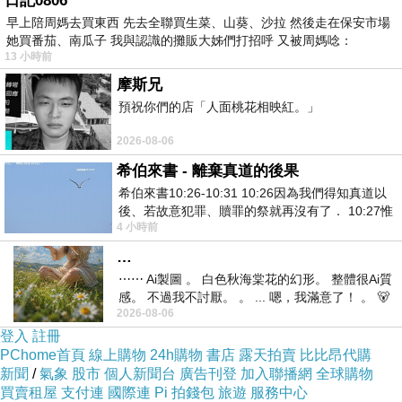
日記0806
下，可樂旅行社安排的是後者，下船的點是黃金海岸的海
早上陪周媽去買東西 先去全聯買生菜、山葵、沙拉 然後走在保安市場
洋世界遊樂園，雖然這次沒有排進去完的行程，但至少讓
她買番茄、南瓜子 我與認識的攤販大姊們打招呼 又被周媽唸：
13 小時前
你在門口拍照了。
摩斯兄
預祝你們的店「人面桃花相映紅。」
2026-08-06
希伯來書 - 離棄真道的後果
希伯來書10:26-10:31 10:26因為我們得知真道以
後、若故意犯罪、贖罪的祭就再沒有了． 10:27惟
4 小時前
有戰懼等候審判和那燒滅眾敵人的烈火
…
⋯⋯ Ai製圖 。 白色秋海棠花的幻形。 整體很Ai質
感。 不過我不討厭。 。 ... 嗯，我滿意了！ 。 🐻
2026-08-06
昨中
登入
註冊
PChome首頁
線上購物
24h購物
書店
露天拍賣
比比昂代購
新聞
/
氣象
股市
個人新聞台
廣告刊登
加入聯播網
全球購物
買賣租屋
支付連
國際連
Pi 拍錢包
旅遊
服務中心