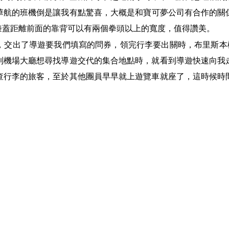
華航的班機倒是讓我有點驚喜，大概是和寶可夢公司有合作的關
膝蓋距離前面的靠背可以有兩個拳頭以上的寬度，值得讚美。
，交出了導遊要我們填寫的問券，領完行李要出關時，布里斯本
到機場大廳想尋找導遊交代的集合地點時，就看到導遊快速向我
查行李的旅客，至於其他團員早早就上遊覽車就座了，這時候時