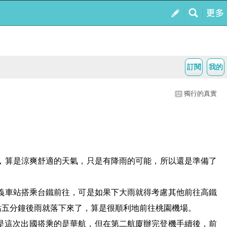
訂閱
我的
獨行的真實
，
算是涼爽舒適的天氣
，
只是有降雨的可能
，
所以還是準備了
義車站搭乘台鐵前往
，
可是如果下大雨就得考慮其他前往高鐵
站五分鐘後雨就落下來了
，
算是很順利地前往桃園機場
。
是這次出國搭乘的是華航
，
但在第二航廈辦完登機手續後
，前