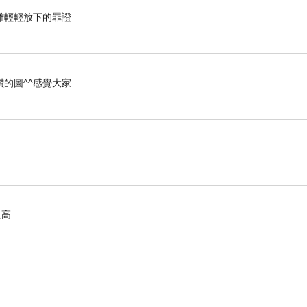
難輕輕放下的罪證
的圖^^感覺大家
之高