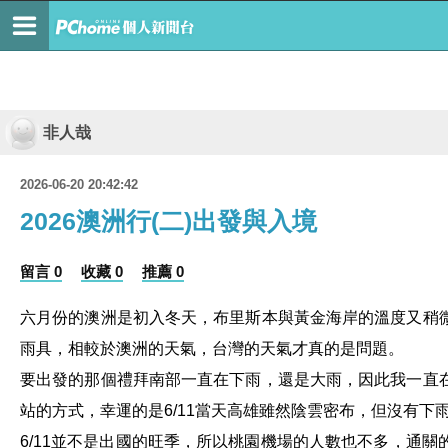
非人哉
2026-06-20 20:42:42
2026澳洲行(二)出發與入境
留言 0
收藏 0
推薦 0
六月份的澳洲是初入冬天
，
布里斯本與黃金海岸的溫度又稍
雨具
，
相較於澳洲的天氣
，
台灣的天氣才真的是問題
。
要出發的那個禮拜南部一直在下雨
，
還是大雨
，
因此我一直
站的方式
，
幸運的是
當天高雄雖然陰雲密布
，
但沒有下
6/11
並不是出國的旺季
，
所以桃園機場的人數也不多
，
通關
6/11