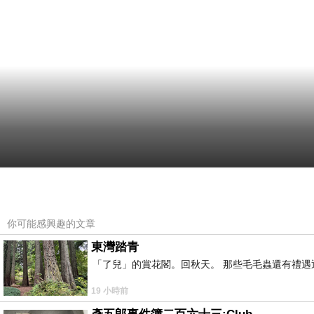
你可能感興趣的文章
東灣踏青
「了兒」的賞花閣。回秋天。 那些毛毛蟲還有禮
19 小時前