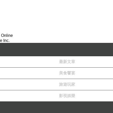
 Online
 Inc.
最新文章
美食饗宴
旅遊玩家
影視娛樂