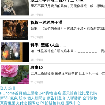
彥五郎事件簿二百六十三:Club
重石不再只是歲月的累積，更能像標籤一般，標籤
10 小時前
祝賀～純純男子漢
聽歌：《我們的高峰》～純純男子漢～恭賀新書出
23 小時前
科學/ 聖經 /人生 .....
哈，怪盜基德也在研究這本書～ _ _ _ _ _ _
15 小時前
玫事10
江湖上紛紛擾擾 總是沒有個事實 世上不只一位小娃
21 小時前
登入
註冊
PChome首頁
線上購物
24h購物
書店
露天拍賣
比比昂代購
新聞
/
氣象
股市
個人新聞台
廣告刊登
加入聯播網
全球購物
買賣租屋
支付連
國際連
Pi 拍錢包
旅遊
服務中心