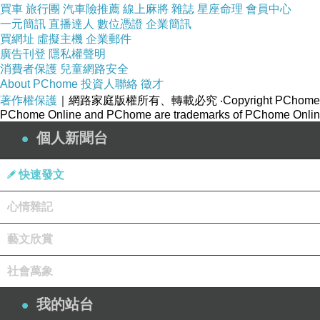
買車
旅行團
汽車險推薦
線上麻將
雜誌
星座命理
會員中心
一元簡訊
直播達人
數位憑證
企業簡訊
買網址
虛擬主機
企業郵件
廣告刊登
隱私權聲明
消費者保護
兒童網路安全
About PChome
投資人聯絡
徵才
著作權保護
｜網路家庭版權所有、轉載必究
‧Copyright PChome
PChome Online and PChome are trademarks of PChome Online
個人新聞台
快速發文
心情雜記
藝文欣賞
社會萬象
我的站台