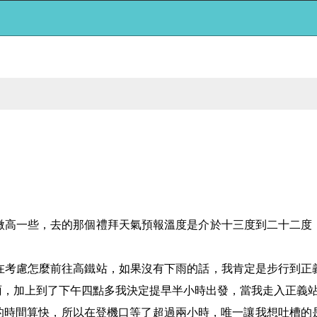
微高一些
，
去的那個禮拜天氣預報溫度是介於十三度到二十二度
在考慮怎麼前往高鐵站
，
如果沒有下雨的話
，
我肯定是步行到正
雨
，
加上到了下午四點多我決定提早半小時出發
，
當我走入正義
的時間算快
，
所以在登機口等了超過兩小時
，
唯一讓我想吐槽的