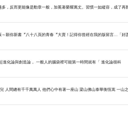
越多，反而更能像是勳章一般，加冕著榮耀萬丈。習慣一如縱容，成了再
版～願你新書〞八十八頁的青春〞大賣！記得你曾經在我的版留言…「好讚
 _ 一提起進化論與創造論， 一般人的腦袋裡可能第一時間就有「 進化論很科
兒 人間總有千千萬萬人 他們心中有著一座山 梁山佛山泰華衡恆嵩 一山