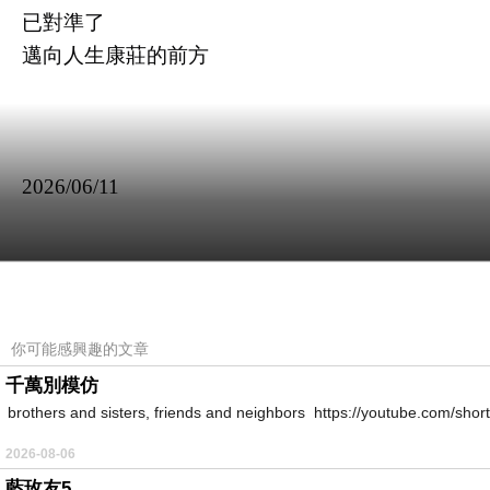
已對準了
邁向人生康莊的前方
2026/06/11
你可能感興趣的文章
千萬別模仿
生命
上一篇：
brothers and sisters, friends and neighbors https://youtube.com/s
光陰的非線性書寫
下一篇：
2026-08-06
藍玫友5