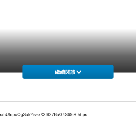
繼續閱讀
horts/hUfepoOgSak?is=xX2f827BaG4S69iR https