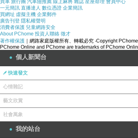
買車
旅行團
汽車險推薦
線上麻將
雜誌
星座命理
會員中心
一元簡訊
直播達人
數位憑證
企業簡訊
買網址
虛擬主機
企業郵件
廣告刊登
隱私權聲明
消費者保護
兒童網路安全
About PChome
投資人聯絡
徵才
著作權保護
｜網路家庭版權所有、轉載必究
‧Copyright PChome
PChome Online and PChome are trademarks of PChome Online
個人新聞台
快速發文
心情雜記
藝文欣賞
社會萬象
我的站台