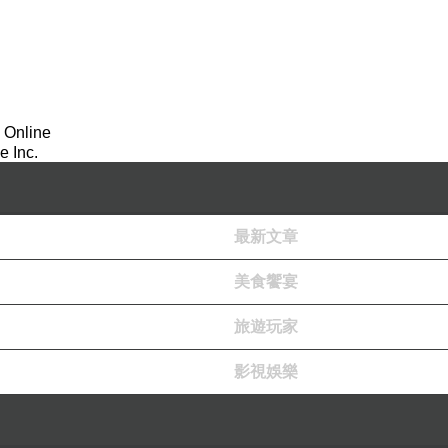
 Online
 Inc.
最新文章
美食饗宴
旅遊玩家
影視娛樂