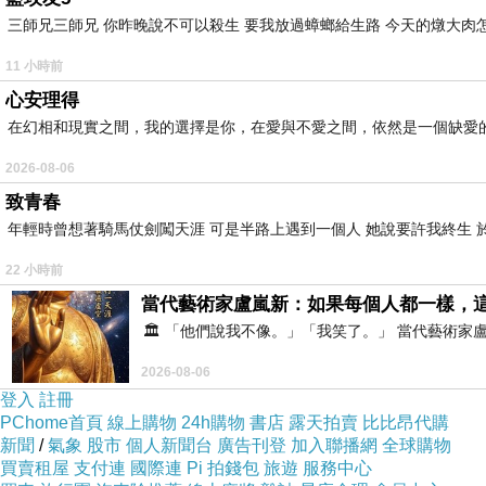
三師兄三師兄 你昨晚說不可以殺生 要我放過蟑螂給生路 今天的燉大肉
11 小時前
心安理得
在幻相和現實之間，我的選擇是你，在愛與不愛之間，依然是一個缺愛
2026-08-06
致青春
年輕時曾想著騎馬仗劍闖天涯 可是半路上遇到一個人 她說要許我終生 於
22 小時前
當代藝術家盧嵐新：如果每個人都一樣，
🏛️ 「他們說我不像。」「我笑了。」 當代藝
2026-08-06
登入
註冊
PChome首頁
線上購物
24h購物
書店
露天拍賣
比比昂代購
新聞
/
氣象
股市
個人新聞台
廣告刊登
加入聯播網
全球購物
買賣租屋
支付連
國際連
Pi 拍錢包
旅遊
服務中心