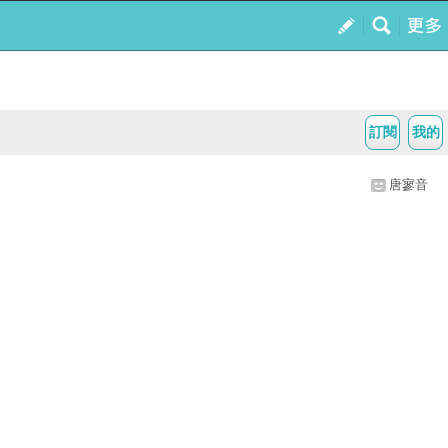
訂閱
我的
唐寥音