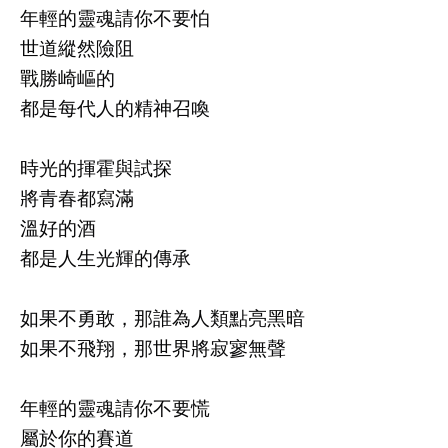
年輕的靈魂請你不要怕
世道縱然險阻
戰勝崎嶇的
都是每代人的精神召喚
時光的揮霍與試探
將青春都寫滿
溫好的酒
都是人生光輝的傳承
如果不勇敢，那誰為人類點亮黑暗
如果不飛翔，那世界將寂寥無聲
年輕的靈魂請你不要慌
屬於你的賽道