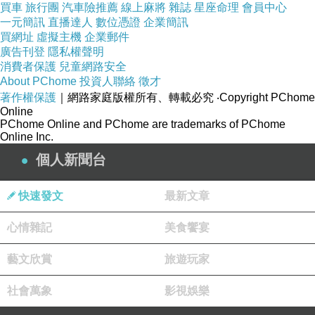
明心見性（見道）；從此開始破除對自
買車
旅行團
汽車險推薦
線上麻將
雜誌
星座命理
會員中心
一元簡訊
直播達人
數位憑證
企業簡訊
我的執著（我執），進而體悟萬法皆空
買網址
虛擬主機
企業郵件
而破除法執。
廣告刊登
隱私權聲明
消費者保護
兒童網路安全
About PChome
投資人聯絡
徵才
🔘八地菩薩、分段生死：至「第八地
著作權保護
｜網路家庭版權所有、轉載必究
‧Copyright PChome
Online
（不動地）」，菩薩已證得無生法忍。
PChome Online and PChome are trademarks of PChome
此時超越了凡夫的「分段生死」（依業
Online Inc.
力受生老病死的身體界線），僅剩微細
個人新聞台
的「變易生死」（因心念與法執而轉變
快速發文
最新文章
的境界）。
心情雜記
美食饗宴
🔘無功用地、直了成佛：到了無功用行
藝文欣賞
旅遊玩家
（任運自然、不再勉強造作）的無上境
界，不再落入有為的造作，便能直下徹
社會萬象
影視娛樂