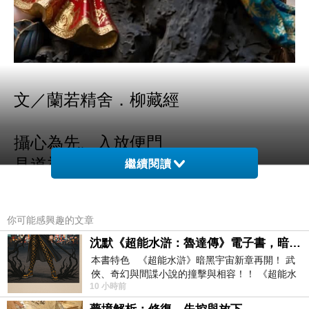
文／蘭若精舍．柳藏經
攝心為先、入放便門
見道初地、破我法執
繼續閱讀
八地菩薩、分段生死
無功用地、直了成佛
你可能感興趣的文章
沈默《超能水滸：魯達傳》電子書，暗黑宇宙新章，一一五年八月璀璨上架！
這段法語是出自明末四大高僧之一的蕅
本書特色 《超能水滸》暗黑宇宙新章再開！ 武
益智旭大師所撰述的《成唯識論觀心法
俠、奇幻與間諜小說的撞擊與相容！！ 《超能水
10 小時前
滸》系列第四部變幻登場
要》，這四句偈語精煉地描繪了大乘佛