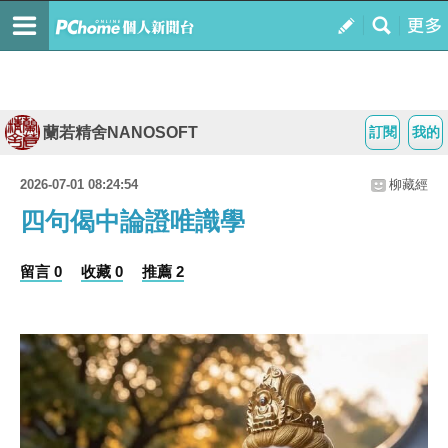
蘭若精舍NANOSOFT
訂閱
我的
2026-07-01 08:24:54
柳藏經
四句偈中論證唯識學
留言 0
收藏 0
推薦 2