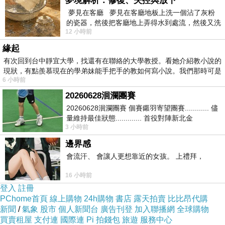
夢境解析：修復、失控與放下
教菩薩修行的完整次第與核心境界。
夢見在客廳 夢見在客廳地板上洗一個沾了灰粉
的瓷器，然後把客廳地上弄得水到處流，然後又洗
12 小時前
一頂棒球潮帽，後來發現帽
這段法語巧妙融合了「修心方法」、
緣起
「見道證悟」與「解脫成佛」的關鍵階
有次回到台中靜宜大學，找還有在聯絡的大學教授。看她介紹教小說的
段，以下為大家深入探討，讓各位清楚
現狀，有點羨慕現在的學弟妹能手把手的教如何寫小說。我們那時可是
6 小時前
修行的次第。
20260628洄瀾團賽
20260628洄瀾團賽 個賽鎩羽寄望團賽............ 儘
🔘攝心為先、入方便門：修行首重調伏
量維持最佳狀態............. 首役對陣新北金
3 小時前
龍............. 跨境群
散亂的凡夫心，收攝妄想（如禪宗或念
邊界感
佛的攝心），這是契入一切修行法門的
會流汗、 會讓人更想靠近的女孩。 上禮拜，
首要基礎與前行方便。
16 小時前
登入
註冊
🔘見道初地、破我法執：菩薩在十地階
PChome首頁
線上購物
24h購物
書店
露天拍賣
比比昂代購
新聞
/
氣象
股市
個人新聞台
廣告刊登
加入聯播網
全球購物
位中的「初地（歡喜地）」見證真理、
買賣租屋
支付連
國際連
Pi 拍錢包
旅遊
服務中心