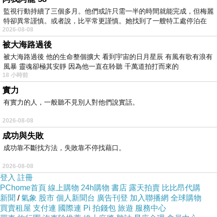
第一、因果不可改：自因自果、自業自
監視行動持續了三個多月。他們或許只需一半的時間就能完成，但梅麗
報，别人是替代不了的，佛陀無法代替
特卻異常謹慎。或者說，比平常更謹慎。她找到了一艘特工處停泊在
受報或隨意更改因果法則（即「神通不
2026-08-08
被大海路過後
敵業力」）。
被大海路過後 他的生命整個擴大 看到宇宙的日月星辰 有風有歌有浪有
風暴 靈魂卻極其安靜 因為他一直在聆聽 千萬道拍打而來的
第二、智慧不可賜：智慧不是佛给予
18 小時前
實力
的，而是本來就在你心中，任何人想要
有實力的人，一般聽不見別人對他們說實話。
開啟智慧，都離不開自心的磨練，只能
2026-08-08
靠個人自身的磨練、修行與實證來獲
成功與失敗
得。
成功靠不斷找方法，失敗靠不停找藉口。
2026-08-08
第三、真法不可說：宇宙終極的真相與
登入
註冊
境界（如涅槃、真理），無法單靠語言
PChome首頁
線上購物
24h購物
書店
露天拍賣
比比昂代購
新聞
/
氣象
股市
個人新聞台
廣告刊登
加入聯播網
全球購物
文字完全講明白，也無法言語道斷，必
買賣租屋
支付連
國際連
Pi 拍錢包
旅遊
服務中心
須靠自己親自去體會，只能靠自身實修