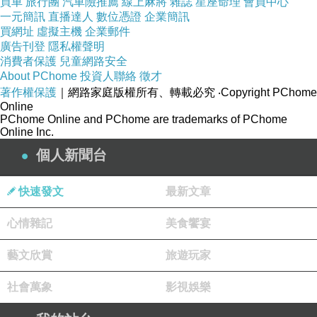
買車
旅行團
汽車險推薦
線上麻將
雜誌
星座命理
會員中心
一元簡訊
直播達人
數位憑證
企業簡訊
實證。
買網址
虛擬主機
企業郵件
廣告刊登
隱私權聲明
第四、無緣不能度：無緣之人是聽不進
消費者保護
兒童網路安全
About PChome
投資人聯絡
徵才
你的話，也感受不到你的慈悲，「天雨
著作權保護
｜網路家庭版權所有、轉載必究
‧Copyright PChome
雖大，不潤無根之草」，佛法無邊難度
Online
PChome Online and PChome are trademarks of PChome
無緣之人，佛度有緣人，若眾生自己沒
Online Inc.
有善根、不願相信或不願改變，佛陀也
個人新聞台
無法強行救度他們。
快速發文
最新文章
很多人看到這裡，會把佛學當成面對人
心情雜記
美食饗宴
生的哲學，其實佛學不是哲學，祂是
藝文欣賞
旅遊玩家
「解脫之道」，要讓你得魚忘筌，度過
彼岸後，就要捨去船筏，捨去所有的佛
社會萬象
影視娛樂
法（出世法），進入涅槃寂靜，然後真