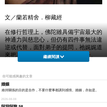
文／蘭若精舍．柳藏經
在修行哲理上，佛陀雖具備宇宙最大的
神通力與慈悲心，但仍有四件事無法違
逆或代替，面對弟子的提問，祂娓娓道
來把真實的人生實相告訴所有弟子。
繼續閱讀
弟子問佛陀說：「佛陀既有神通又慈
你可能感興趣的文章
悲，為何還有人受苦？」
佛陀答曰：
婚姻
「佛雖有宇宙最大的神通力，但是依然
維持關係的目的是合作，不要什麼事都講到感情。婚姻，亦如是。
有四件事是做不到的！」
2026-08-08
阿我阿龍 58