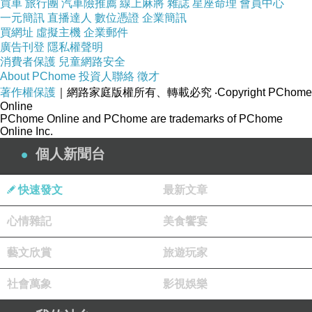
買車
旅行團
汽車險推薦
線上麻將
雜誌
星座命理
會員中心
一元簡訊
直播達人
數位憑證
企業簡訊
歷史的見證者：這首詩充分展現了作者
買網址
虛擬主機
企業郵件
廣告刊登
隱私權聲明
透過墨筆「經手一筆春秋在」的風格，
消費者保護
兒童網路安全
用短短二十字為民國歷史定位，將宏大
About PChome
投資人聯絡
徵才
著作權保護
｜網路家庭版權所有、轉載必究
‧Copyright PChome
的興衰凝練於血淚之中。
Online
PChome Online and PChome are trademarks of PChome
Online Inc.
不滅的軍魂精神：如同作者在其他作品
個人新聞台
中強調的「藏刀葬劍不埋魂」，此處的
「軍魂繞山迴」同樣展現出形體雖逝、
快速發文
最新文章
但壯烈精神與風骨永存的超然意境。
心情雜記
美食饗宴
藝文欣賞
旅遊玩家
社會萬象
影視娛樂
擇日再說
上一篇：