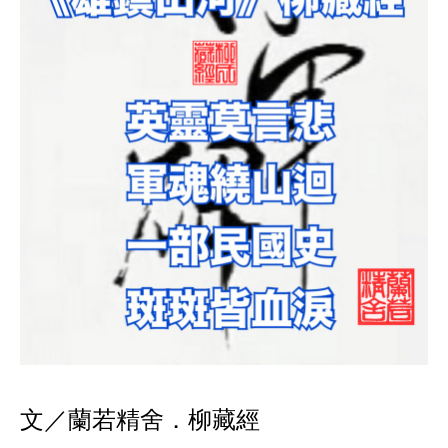
文／蘭若精舍．柳藏經