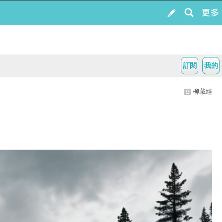
訂閱
我的
柳藏經