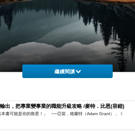
繼續閱讀
輸出，把專業變事業的職能升級攻略 /麥特．比恩(容錯)
書可能是你的救星！」 ──亞當．格蘭特（Adam Grant），《