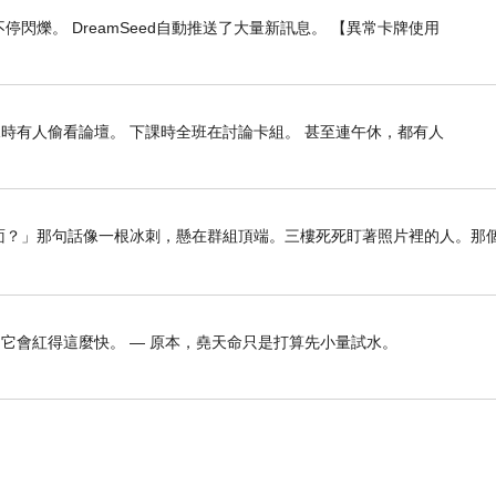
閃爍。 DreamSeed自動推送了大量新訊息。 【異常卡牌使用
課時有人偷看論壇。 下課時全班在討論卡組。 甚至連午休，都有人
留在裡面？」那句話像一根冰刺，懸在群組頂端。三樓死死盯著照片裡的人。那
它會紅得這麼快。 — 原本，堯天命只是打算先小量試水。