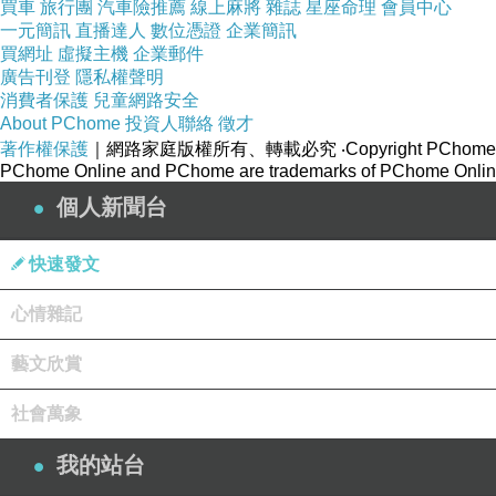
買車
旅行團
汽車險推薦
線上麻將
雜誌
星座命理
會員中心
是活在人間的悲傷與噩夢
一元簡訊
直播達人
數位憑證
企業簡訊
買網址
虛擬主機
企業郵件
廣告刊登
隱私權聲明
沈溺之風
消費者保護
兒童網路安全
About PChome
投資人聯絡
徵才
沈溺在迷失之中
著作權保護
｜網路家庭版權所有、轉載必究
‧Copyright PChome
山一般的盤繞無盡
PChome Online and PChome are trademarks of PChome Online
是活在人間的猶豫與寡斷
個人新聞台
快速發文
我們皆沈溺在這生命的曠野上
來不及審視我們一切功過
心情雜記
便將要面對死亡
藝文欣賞
是否沈溺在罪惡之中
是否沈溺在自大自狂
社會萬象
如此似邪的風不盡
我的站台
使我們不禁瑟縮冷顫