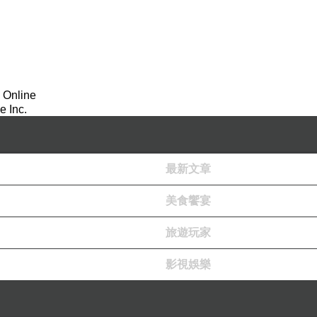
 Online
 Inc.
最新文章
美食饗宴
旅遊玩家
影視娛樂