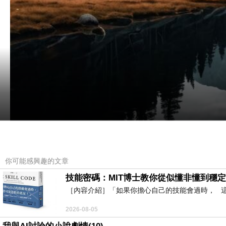
你可能感興趣的文章
技能密碼：MIT博士教你從似懂非懂到穩定
［內容介紹］「如果你擔心自己的技能會過時， 這本
2026-08-05