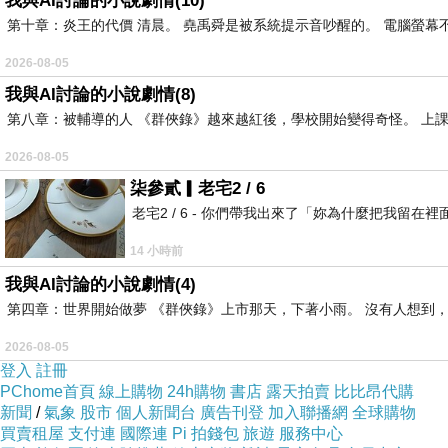
我與AI討論的小說劇情(10)
第十章：炎王的代價 清晨。 堯禹舜是被系統提示音吵醒的。 電腦螢幕不停
2026-08-05
我與AI討論的小說劇情(8)
第八章：被輔導的人 《群俠錄》越來越紅後，學校開始變得奇怪。 上
2026-08-05
柒參貳▎老宅2 / 6
老宅2 / 6 - 你們帶我出來了「妳為什麼把我
14 小時前
我與AI討論的小說劇情(4)
第四章：世界開始做夢 《群俠錄》上市那天，下著小雨。 沒有人想到，
文／蘭若精舍．柳藏經
2026-08-05
登入
註冊
沈溺之風
PChome首頁
線上購物
24h購物
書店
露天拍賣
比比昂代購
沈溺在孤獨之中
新聞
/
氣象
股市
個人新聞台
廣告刊登
加入聯播網
全球購物
買賣租屋
支付連
國際連
Pi 拍錢包
旅遊
服務中心
風一般的蒼涼孤寂