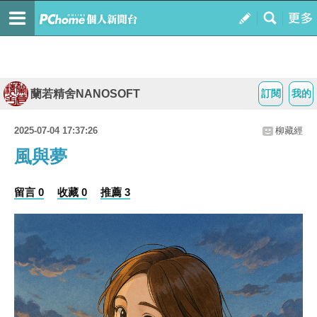
蘭若精舍NANOSOFT
訂閱
我的
2025-07-04 17:37:26
柳藏經
風與夢
留言 0
收藏 0
推薦 3