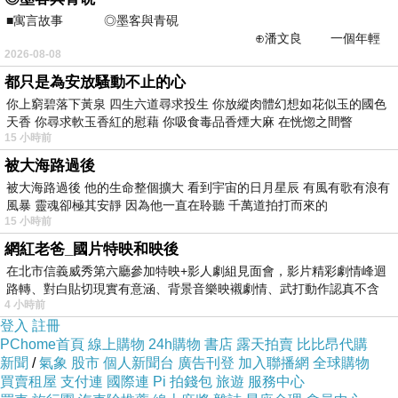
令人擁抱涼意
■寓言故事 ◎墨客與青硯
⊕潘文良 一個年輕
而妳在那裡
2026-08-08
的墨客，在京城的古玩肆裡
都只是為安放騷動不止的心
不禁還是問風問夢
你上窮碧落下黃泉 四生六道尋求投生 你放縱肉體幻想如花似玉的國色
只見風與夢在空中
天香 你尋求軟玉香紅的慰藉 你吸食毒品香煙大麻 在恍惚之間瞥
15 小時前
暗暗地
被大海路過後
嘲笑我這介俗夫
被大海路過後 他的生命整個擴大 看到宇宙的日月星辰 有風有歌有浪有
風暴 靈魂卻極其安靜 因為他一直在聆聽 千萬道拍打而來的
15 小時前
（柳藏經于蘭若精舍1989/11/28）
網紅老爸_國片特映和映後
在北市信義威秀第六廳參加特映+影人劇組見面會，影片精彩劇情峰迴
路轉、對白貼切現實有意涵、背景音樂映襯劇情、武打動作認真不含
4 小時前
糊、
登入
註冊
結束
上一篇：
PChome首頁
線上購物
24h購物
書店
露天拍賣
比比昂代購
新聞
/
氣象
股市
個人新聞台
廣告刊登
加入聯播網
全球購物
沈溺之風
下一篇：
買賣租屋
支付連
國際連
Pi 拍錢包
旅遊
服務中心