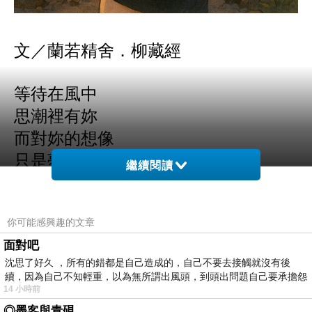
文／蘭若精舍．柳藏經
等待在風中
思潮裡有妳
而對妳的想像
只是夢一宗而矣
繼續閱讀
我笑風
你可能感興趣的文章
吹破了南柯
面對吧
不讓人做夢
沈思了好久 ，所有的錯都是自己造成的，自己不要去接觸就沒有後
我笑夢
續，因為自己不知輕重，以為無所謂出風頭，到頭出問題自己要承擔怨
灌滿了殘風
14 小時前
不
◎墨客與青硯