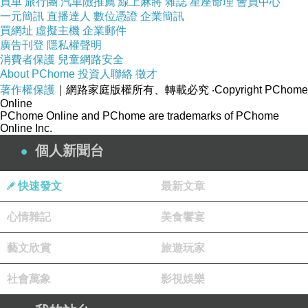
買車
旅行團
汽車險推薦
線上麻將
雜誌
星座命理
會員中心
一元簡訊
直播達人
數位憑證
企業簡訊
買網址
虛擬主機
企業郵件
廣告刊登
隱私權聲明
消費者保護
兒童網路安全
About PChome
投資人聯絡
徵才
著作權保護
｜網路家庭版權所有、轉載必究
‧Copyright PChome
Online
PChome Online and PChome are trademarks of PChome
Online Inc.
個人新聞台
快速發文
最新文章
心情雜記
美食饗宴
藝文欣賞
旅遊玩家
社會萬象
影視娛樂