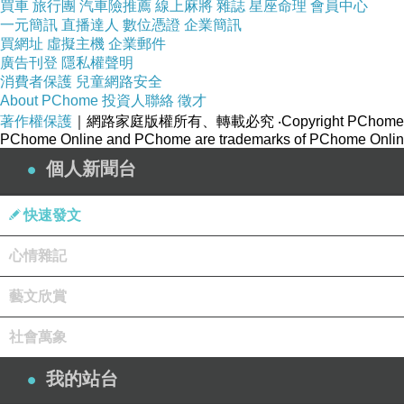
買車
旅行團
汽車險推薦
線上麻將
雜誌
星座命理
會員中心
一元簡訊
直播達人
數位憑證
企業簡訊
買網址
虛擬主機
企業郵件
廣告刊登
隱私權聲明
消費者保護
兒童網路安全
About PChome
投資人聯絡
徵才
著作權保護
｜網路家庭版權所有、轉載必究
‧Copyright PChome
PChome Online and PChome are trademarks of PChome Online
個人新聞台
快速發文
心情雜記
藝文欣賞
社會萬象
我的站台