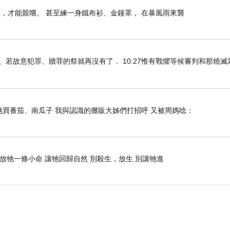
，才能親嚐。 甚至練一身鐵布衫、金鐘罩， 在暴風雨來襲
知真道以後、若故意犯罪、贖罪的祭就再沒有了． 10:27惟有戰懼等候審判和那燒
她買番茄、南瓜子 我與認識的攤販大姊們打招呼 又被周媽唸：
 放牠一條小命 讓牠回歸自然 別殺生，放生 別讓牠進