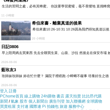
《蜂蜜與漣漪》
生活的苦悶之處，必有其蜂蜜。 你說要學習蜜獾，毫不畏懼地 直搗蜂窩
11 小時前
希伯來書 - 離棄真道的後果
希伯來書10:26-10:31 10:26因為我們得
20 小時前
日記0806
早上陪周媽去買東西 先去全聯買生菜、山葵、沙拉 然後走在保安市場 
2026-08-06
藍玫友3
玫師妹玫師妹 妳在忙什麼？ 滿院子裡瞎跑 小蟑螂不礙事 培養好生之德
2026-08-06
登入
註冊
PChome首頁
線上購物
24h購物
書店
露天拍賣
比比昂代購
新聞
/
氣象
股市
個人新聞台
廣告刊登
加入聯播網
全球購物
買賣租屋
支付連
國際連
Pi 拍錢包
旅遊
服務中心