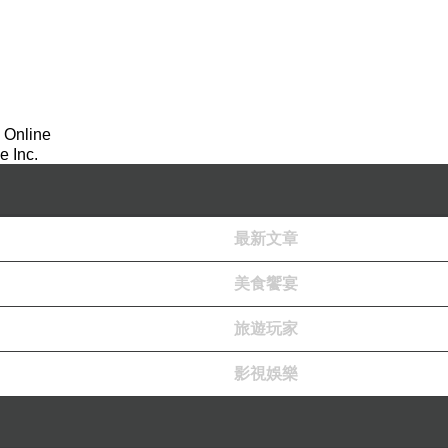
 Online
 Inc.
最新文章
美食饗宴
旅遊玩家
影視娛樂