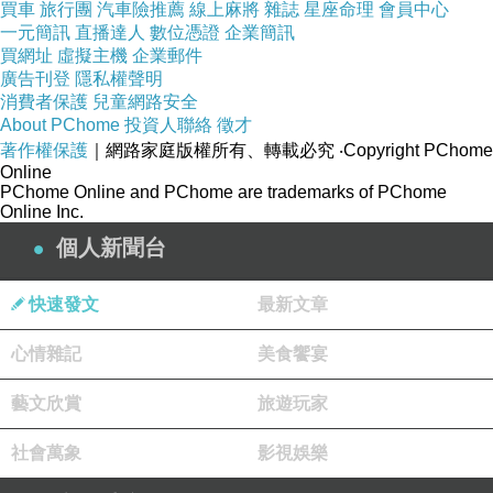
買車
旅行團
汽車險推薦
線上麻將
雜誌
星座命理
會員中心
一元簡訊
直播達人
數位憑證
企業簡訊
買網址
虛擬主機
企業郵件
廣告刊登
隱私權聲明
消費者保護
兒童網路安全
About PChome
投資人聯絡
徵才
著作權保護
｜網路家庭版權所有、轉載必究
‧Copyright PChome
Online
PChome Online and PChome are trademarks of PChome
Online Inc.
個人新聞台
快速發文
最新文章
心情雜記
美食饗宴
藝文欣賞
旅遊玩家
社會萬象
影視娛樂