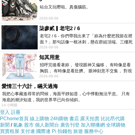
站台又玩嘢啦。真傷腦筋。
看著她，眼裡只有她。米亞早就不記得被人關愛看著是什
麼感覺了，哈姆瓜炙熱的眼神燃燒著她，令她也跟著意亂
2026-08-06
情迷，她想將所有的責任都拋開不管，也許今晚就跟哈姆
柒參貳▎老宅2 / 6
瓜過夜，不回家了吧。
老宅2 / 6 - 你們帶我出來了「妳為什麼把我留在裡
面？」那句話像一根冰刺，懸在群組頂端。三樓死
終究意志決定了去留，雖然米亞與哈姆瓜一同上了火車，
2026-08-06
死盯著照片裡的人。那個人確實站在
肩並肩的坐在一起，卻是分別下站。兩人的生活都有各自
知其用意
需承擔的責任，也許並肩坐個幾站，已是最大的恩惠，分
招呼完後看著妳， 發現眼神又偏移， 有時像是看
胸肌， 有時像是看肚臍。 眼神刻意不交集， 對視
別下站不過是該有的結果，也許這戀曲從一開始唱的就是
2026-08-06
視線不對齊， 讓我很難不
曲終人散。
愛情三十六計，瞞天過海
我把心事藏進尋常的問候，海面平靜如昔，心中悸動無法平息。 只有
海底的潮汐知道，我的世界早已向你傾斜。
14 小時前
登入
註冊
PChome首頁
線上購物
24h購物
書店
露天拍賣
比比昂代購
新聞
/
氣象
股市
個人新聞台
廣告刊登
加入聯播網
全球購物
買賣租屋
支付連
國際連
Pi 拍錢包
旅遊
服務中心