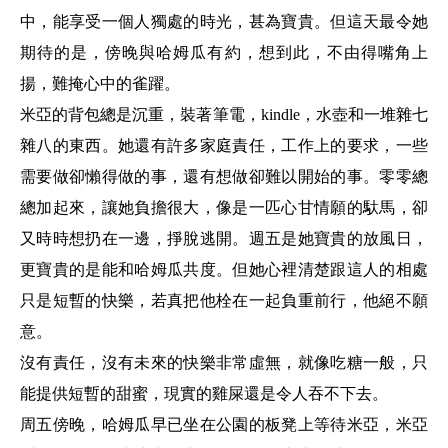
中，能享受一個人獨處的時光，甚為寶貴。但這天最令她
期待的是，傍晚與哈姆瓜有約，想到此，不由得嘴角上
揚，難掩心中的雀躍。
米亞的背包總是沉重，裝著筆電，kindle
，水壺和一堆雜七
雜八的東西。她還有許多家庭責任，工作上的要求，一些
需要做卻懶得做的事，還有想做卻難以開始的事。零零總
總加起來，讓她負擔很大，像是一匹心甘情願的馱馬，卻
又時時想扔在一邊，掙脫逃開。週五是她寶貴的放風日，
更寶貴的是能和哈姆瓜共度。但她心裡清楚跟這人的相處
只是短暫的快樂，若真把他栓在一起負重前行，他絕不願
意。
沒有責任，沒有未來的快樂非常虛無，就像吃糖一般，只
能提供短暫的甜蜜，現實的雞屎還是令人吞不下去。
周五傍晚，哈姆瓜早已坐在公園的板凳上等待米亞，米亞