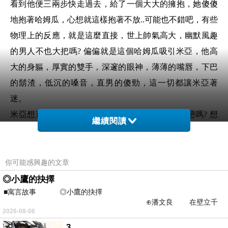
看到他便三兩步快走過去，給了一個大大的擁抱，她傻傻
地抱著哈姆瓜，心想就這樣抱著不放..可能也不錯吧，有些
物理上的反應，就是這麼直接，世上帥氣高大，幽默風趣
的男人不也大把嗎? 偏偏就是這個哈姆瓜吸引米亞，他高
大的身軀，厚實的雙手，深邃的眼神，薄薄的嘴唇，
下巴
的鬍渣，低沉的嗓音
，直男的傻勁，這一切都讓米亞著
迷。
米亞想過若遇到的是其他男人，也會如此瘋狂愛戀嗎? 想
繼續閱讀
了想，必須是他，
她顧自點點頭，就是要他，
他才是那位
她心所戀慕的人。
這天他們走了一圈博物館，牽著手過馬路，一起去吃晚
你可能感興趣的文章
飯，一起走到車站，在車站旁的酒吧喝一杯，直到末班車
◎小鷹的抉擇
■寓言故事 ◎小鷹的抉擇
要開了，才手拖著手一起上車。說實話，到底吃了什麼?
⊕潘文良 在壁立千
喝了什麼? 聊了什麼? 米亞都不太記得了，只記得那天的愉
2026-08-06
仞的懸崖上，有一座遮天蔽
悅的心情。整整5/6個
小時，哈姆瓜就在她身旁，陪著她，
3