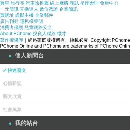
買車
旅行團
汽車險推薦
線上麻將
雜誌
星座命理
會員中心
一元簡訊
直播達人
數位憑證
企業簡訊
買網址
虛擬主機
企業郵件
廣告刊登
隱私權聲明
消費者保護
兒童網路安全
About PChome
投資人聯絡
徵才
著作權保護
｜網路家庭版權所有、轉載必究
‧Copyright PChome
PChome Online and PChome are trademarks of PChome Online
個人新聞台
快速發文
心情雜記
藝文欣賞
社會萬象
我的站台