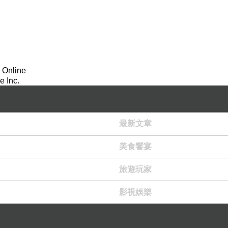
 Online
 Inc.
最新文章
美食饗宴
旅遊玩家
影視娛樂