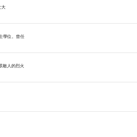
女大
博士學位。曾任
滅眾敵人的烈火