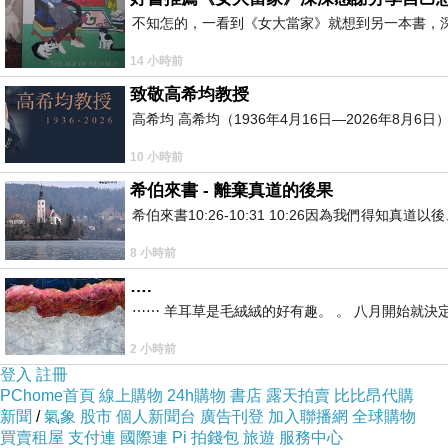
不知怎的，一看到《女大當家》就想到另一本書，
14 小時前
致敬高希均教授
高希均 高希均（1936年4月16日—2026年8月
10 小時前
希伯來書 - 離棄真道的後果
希伯來書10:26-10:31 10:26因為我們得
8 小時前
….
⋯⋯ 羊耳草是毛絨絨的好有趣。 。 八月開始就決
2 小時前
登入
註冊
PChome首頁
線上購物
24h購物
書店
露天拍賣
比比昂代購
新聞
/
氣象
股市
個人新聞台
廣告刊登
加入聯播網
全球購物
買賣租屋
支付連
國際連
Pi 拍錢包
旅遊
服務中心