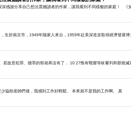
深深感謝分享自己想法震撼讀者的作家，讓我看到不同樣貌的家庭！ 《
6日），生於南京市，1949年隨家人來台，1959年赴美深造並取得經濟發展
知真道以後、若故意犯罪、贖罪的祭就再沒有了． 10:27惟有戰懼等候審判和那燒
定少協助老師們後，我感到工作好輕鬆。 本來就不是我的工作啊。 真