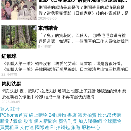
電影《日租家庭》解開心結的長途歸鄉！能在電影院感受到地理的寬闊和人心的相鄰，真是太棒了！
別問演的感情是真是假？別問演員的感情是真是
假？當我看完電影《日租家庭》後的心靈感動，是
2026-08-05
真的。詮釋的情感觸動了人心，就是真情
東灣踏青
「了兒」的賞花閣。回秋天。 那些毛毛蟲還有禮
遇通道呢，如遇到。一個園區的工作人員撿給我們
8 小時前
細賞。
紅氣球
《氣體人第一號》如果沒有〈親愛的艾莉〉這首歌，還是會很好看。
《氣體人第一號》是韓國導演延尚昊編劇、日本導演片山慎三執導的日
22 小時前
雋刻沈默
雋刻沈默 夜，把影子拉成沈默 燈關上 也關上了對話 沸騰過的海水 終
於在礁石的懷抱中冷卻 结成一層 不再有起伏的鹽海
2026-08-05
登入
註冊
PChome首頁
線上購物
24h購物
書店
露天拍賣
比比昂代購
新聞
/
氣象
股市
個人新聞台
廣告刊登
加入聯播網
全球購物
買賣租屋
支付連
國際連
Pi 拍錢包
旅遊
服務中心