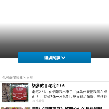
繼續閱讀
你可能感興趣的文章
柒參貳▎老宅2 / 6
老宅2 / 6 - 你們帶我出來了「妳為什麼把我留在裡
面？」那句話像一根冰刺，懸在群組頂端。三樓死
20 小時前
死盯著照片裡的人。那個人確實站在