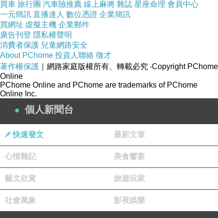
買車
旅行團
汽車險推薦
線上麻將
雜誌
星座命理
會員中心
一元簡訊
直播達人
數位憑證
企業簡訊
買網址
虛擬主機
企業郵件
廣告刊登
隱私權聲明
消費者保護
兒童網路安全
About PChome
投資人聯絡
徵才
著作權保護
｜網路家庭版權所有、轉載必究
‧Copyright PChome
Online
PChome Online and PChome are trademarks of PChome
Online Inc.
個人新聞台
快速發文
最新文章
心情雜記
美食饗宴
藝文欣賞
旅遊玩家
社會萬象
影視娛樂