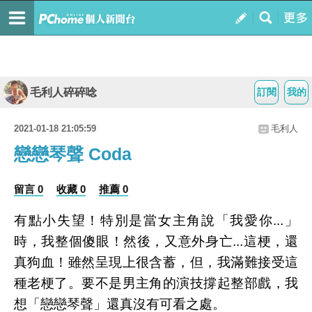
毛利人碎碎唸
訂閱
我的
2021-01-18 21:05:59
毛利人
戀戀琴聲 Coda
留言 0
收藏 0
推薦 0
有點小失望！特別是當女主角說「我愛你...」
時，我整個傻眼！然後，又意外身亡...這梗，還
真狗血！雖然呈現上很含蓄，但，我滿難接受這
種老梗了。要不是男主角的演技撐起整部戲，我
想「戀戀琴聲」還真沒有可看之處。