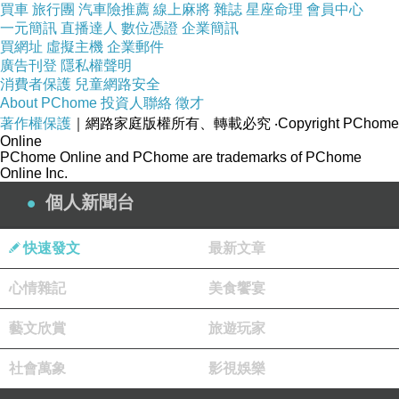
買車
旅行團
汽車險推薦
線上麻將
雜誌
星座命理
會員中心
一元簡訊
直播達人
數位憑證
企業簡訊
買網址
虛擬主機
企業郵件
廣告刊登
隱私權聲明
消費者保護
兒童網路安全
About PChome
投資人聯絡
徵才
著作權保護
｜網路家庭版權所有、轉載必究
‧Copyright PChome
Online
PChome Online and PChome are trademarks of PChome
Online Inc.
個人新聞台
快速發文
最新文章
心情雜記
美食饗宴
藝文欣賞
旅遊玩家
社會萬象
影視娛樂