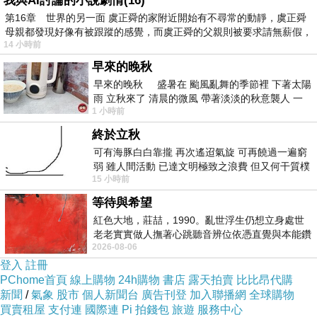
我與AI討論的小說劇情(16)
第16章 世界的另一面 虞正舜的家附近開始有不尋常的動靜，虞正舜
母親都發現好像有被跟蹤的感覺，而虞正舜的父親則被要求請無薪假，
14 小時前
早來的晚秋
早來的晚秋 盛暑在 颱風亂舞的季節裡 下著太陽
雨 立秋來了 清晨的微風 帶著淡淡的秋意襲人 一
1 小時前
下子 又被赤
終於立秋
可有海豚白白靠攏 再次遙迢氣旋 可再饒過一遍窮
弱 雖人間活動 已達文明極致之浪費 但又何干質樸
15 小時前
者 只能白白陪葬
等待與希望
紅色大地，莊喆，1990。亂世浮生仍想立身處世
老老實實做人撫著心跳聽音辨位依憑直覺與本能鑽
2026-08-06
向裂隙的亮處探索另一個心聲另一個共鳴的
登入
註冊
PChome首頁
線上購物
24h購物
書店
露天拍賣
比比昂代購
新聞
/
氣象
股市
個人新聞台
廣告刊登
加入聯播網
全球購物
買賣租屋
支付連
國際連
Pi 拍錢包
旅遊
服務中心