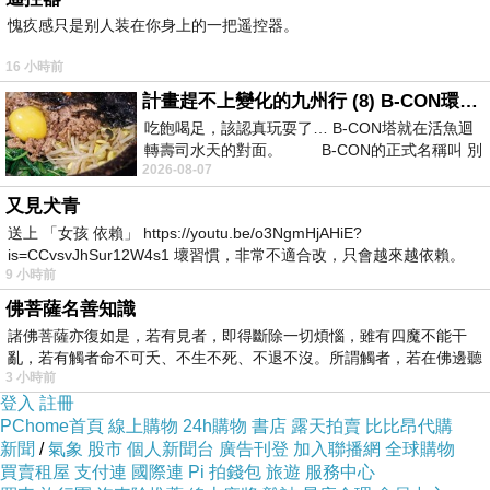
如今都活出各自的精彩與開朗
愧疚感只是别人装在你身上的一把遥控器。
我深感
16 小時前
這條充滿考驗的教養之路
計畫趕不上變化的九州行 (8) B-CON環球塔
終於有了開花結果的模樣
...
吃飽喝足，該認真玩耍了… B-CON塔就在活魚迴
轉壽司水天的對面。 B-CON的正式名稱叫 別
聊著聊著
2026-08-07
友人的女兒忽然好奇的問我：
又見犬青
「阿姨，那您比較喜歡誰？總有一個是您更偏愛
送上 「女孩 依賴」 https://youtu.be/o3NgmHjAHiE?
的吧？」
is=CCvsvJhSur12W4s1 壞習慣，非常不適合改，只會越來越依賴。
9 小時前
我害怕的
那一刻
佛菩薩名善知識
我愣了幾秒
諸佛菩薩亦復如是，若有見者，即得斷除一切煩惱，雖有四魔不能干
亂，若有觸者命不可夭、不生不死、不退不沒。所謂觸者，若在佛邊聽
腦海裡湧上的
3 小時前
受
是一幕幕陪著她們長大的畫面
登入
註冊
PChome首頁
線上購物
24h購物
書店
露天拍賣
比比昂代購
新聞
/
氣象
股市
個人新聞台
廣告刊登
加入聯播網
全球購物
童沒有喬那樣輕鬆好帶
買賣租屋
支付連
國際連
Pi 拍錢包
旅遊
服務中心
等待她改變的日子漫長也辛苦