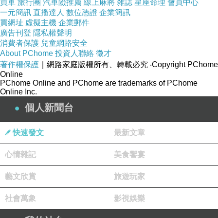
買車
旅行團
汽車險推薦
線上麻將
雜誌
星座命理
會員中心
她曾讓我身心疲憊
一元簡訊
直播達人
數位憑證
企業簡訊
買網址
虛擬主機
企業郵件
也讓我力不從心
廣告刊登
隱私權聲明
更無數次感到心力交瘁
消費者保護
兒童網路安全
About PChome
投資人聯絡
徵才
可當熬過那段歲月
著作權保護
｜網路家庭版權所有、轉載必究
‧Copyright PChome
Online
回頭才發現
PChome Online and PChome are trademarks of PChome
既然付出的一切都值得
Online Inc.
那所有的辛苦便不再醒目
個人新聞台
而褪成生命中溫柔的印記
快速發文
最新文章
我終於明白
原來
心情雜記
美食饗宴
我從不曾多愛誰一些
藝文欣賞
旅遊玩家
她倆都是我的心肝寶貝
社會萬象
影視娛樂
於是我堅定的回答：