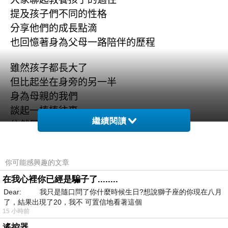
提及孩子們不同的性格
分享他們的成長點滴
也回憶著身為父母一路陪伴的歷程
雖然孩子都長大了
但比起坐在身旁的另一半
身為母親的我們
談起一樁樁往事
繼續閱讀
依然歷歷在目
有苦盡甘來的感嘆
也有陪伴至今的慶幸
你可能感興趣的文章
慶幸那些日子
在我心裡你已經是騙子了........
讓孩子逐步建立起內在的自信
Dear: 我只是隨口問了你什麼時候生日?想說獅子座的你現在八月
也擁有面對挑戰與挫折的勇氣
了，結果出現了20，我不 可置信地看著這個
15 小時前
看著兩個截然不同的孩子
遙控器