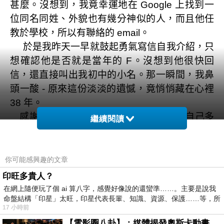
甚麼。沒想到，我竟幸運地在
上找到一
Google
位同名同姓、外貌也有幾分神似的人，而且他任
教於學校，所以有聯絡的
。
email
於是我昨天一早就鼓起勇氣寫信自我介紹，只
想確認他是否就是當年的
。沒想到他很快回
F
信，還直接叫出我初中的小名。那一瞬間，我鼻
頭一酸
原來這份淡淡的遺憾，竟悄悄藏在心裡
-
年。
38
感謝網路，也感謝女兒的鼓勵。因為她自己多
繼續閱讀
年前透過社群媒體找回四歲時在台灣幼稚園的好
友，所以她深信我也有機會找回這段短暫卻珍貴
的緣分。
你可能感興趣的文章
而結果，竟然比想像中更加順利和美好。
印旺多貴人？
相隔
年，我們透過一封
再度連結，
38
email
在網上隨便玩了個 ai 算八字，感覺好像說的還蠻準……。主要是說我
接著在臉書與
上互加好友，甚至通上了電
命盤結構「印星」太旺，印星代表長輩、知識、資源、保護……等，所
LINE
17 小時前
話。我們還約定，若有一天在台灣見面，一定要
【電影圈八卦】：媒體揭發奧斯卡動畫項目投票醜聞！好萊塢為什麼看不起動畫電影？