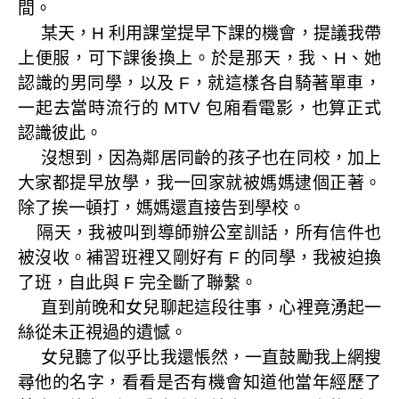
間。
某天，
利用課堂提早下課的機會，提議我帶
H
上便服，可下課後換上。於是那天，我、
、她
H
認識的男同學，以及
，就這樣各自騎著單車，
F
一起去當時流行的
包廂看電影，也算正式
MTV
認識彼此。
沒想到，因為鄰居同齡的孩子也在同校，加上
大家都提早放學，我一回家就被媽媽逮個正著。
除了挨一頓打，媽媽還直接告到學校。
隔天，我被叫到導師辦公室訓話，所有信件也
被沒收。補習班裡又剛好有
的同學，我被迫換
F
了班，自此與
完全斷了聯繫。
F
直到前晚和女兒聊起這段往事，心裡竟湧起一
絲從未正視過的遺憾。
女兒聽了似乎比我還悵然，一直鼓勵我上網搜
尋他的名字，看看是否有機會知道他當年經歷了