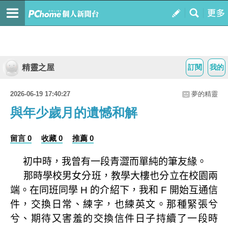
精靈之屋
訂閱
我的
2026-06-19 17:40:27
夢的精靈
與年少歲月的遺憾和解
留言 0
收藏 0
推薦 0
初中時，我曾有一段青澀而單純的筆友緣。
那時學校男女分班，教學大樓也分立在校園兩
端。在同班同學
的介紹下，我和
開始互通信
H
F
件，交換日常、練字，也練英文。那種緊張兮
兮、期待又害羞的交換信件日子持續了一段時