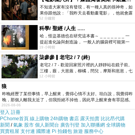
給彼此一個大大的擁抱。
不知道大家有沒有發現，有一種人真的很神奇，如
就在那一刻，我終於與年少歲月的遺憾，真正
果你跟他說：「我昨天去看動畫電影」，他就會露
和解了。
52 分鐘前
出一種慈祥的微笑，然後問你是不是陪小
科學/ 聖經 /人生 .....
寫於
Greensborough Work on 19 June 2026 @
哈，怪盜基德也在研究這本書～ _ _ _ _ _ _ _ 一
5:32pm
提起進化論與創造論， 一般人的腦袋裡可能第一
19 小時前
時間就有「 進化論很科
柒參參▎老宅2 / 7 (終)
老宅2 / 7 - 歡迎回家照片裡的人靜靜站在鏡子前。
三樓，廄，大崽蕥，柳橘，閆兒，摩斯和崽崽，七
12 小時前
個人整整齊齊地站在鏡框之外，如同
狼
昨晚經歷了某些事情，早上醒來，覺得心情不太好。坦白說，我覺得昨
晚，那個人離我太近了，但我拒絕不掉他，因此早上醒來會有罪惡感。
2026-08-06
登入
註冊
PChome首頁
線上購物
24h購物
書店
露天拍賣
比比昂代購
新聞
/
氣象
股市
個人新聞台
廣告刊登
加入聯播網
全球購物
買賣租屋
支付連
國際連
Pi 拍錢包
旅遊
服務中心