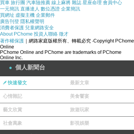
買車
旅行團
汽車險推薦
線上麻將
雜誌
星座命理
會員中心
一元簡訊
直播達人
數位憑證
企業簡訊
買網址
虛擬主機
企業郵件
廣告刊登
隱私權聲明
消費者保護
兒童網路安全
About PChome
投資人聯絡
徵才
著作權保護
｜網路家庭版權所有、轉載必究
‧Copyright PChome
Online
PChome Online and PChome are trademarks of PChome
Online Inc.
個人新聞台
快速發文
最新文章
心情雜記
美食饗宴
藝文欣賞
旅遊玩家
社會萬象
影視娛樂