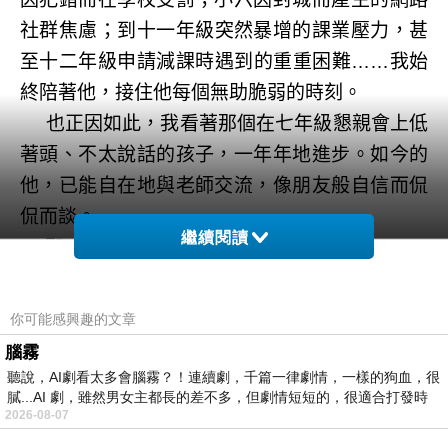
社群焦慮；到十一年級突然暴增的課業壓力，甚
至十二年級申請減課時遇到的重重困難
我始
……
終陪著他，接住他每個無助脆弱的時刻。
也正因如此，我看著那個在七年級懇親會上低
著頭、不太說話的孩子，一年年地進步。如今的
他，已能自在地與老師交流，像朋友般自信而侃
侃而談。
繼續閱讀
那一刻，我真心想為自己鼓掌。
感謝自己堅持給予他額外的耐性，也不曾給孩
子貼上標籤，更選擇小心翼翼地呵護與陪伴。也
你可能感興趣的文章
因此，這個敏感又帶點社交恐懼的孩子，終於活
腦霧
出屬於自己的開朗與自信。
聽說，AI劇看太多會腦霧？！連續劇，千篇一律劇情，一樣的狗血，很
膩...AI 劇，雖然男女主都長的差不多，但劇情短短的，很適合打發時
當然，這一路上，喬喬也功不可沒。
2026-08-07
這個天生充滿陽光的貼心女兒，始終全力配合