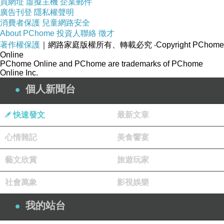
會影響課業。但他總是笑著說：「媽，高三就這
買網址
虛擬主機
企業郵件
廣告刊登
隱私權聲明
麼一次，能參與的我都不想錯過！」
消費者保護
兒童網路安全
於是，我告訴自己：孩子或許比我想像中更加
About PChome
投資人聯絡
徵才
懂事與成熟。而青春，也只有這麼一回。
著作權保護
｜網路家庭版權所有、轉載必究
‧Copyright PChome
Online
或許，我該寬下心地放手，讓他好好享受青
PChome Online and PChome are trademarks of PChome
Online Inc.
春，盡情揮灑屬於他的恣意與張揚。
個人新聞台
寫於
Greensborough Home 17/06/2026 @
快速發文
最新文章
1:01pm
心情雜記
美食饗宴
藝文欣賞
旅遊玩家
社會萬象
影視娛樂
善待每個告白
上一篇：
偏愛？
下一篇：
我的站台