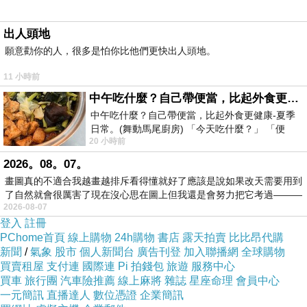
父母，努力當個好姊姊。加上妹妹對她有著超越
任何人的信任、崇拜與依賴，在她的陪伴和帶領
出人頭地
下，童也越來越能自在地表達自己。
願意勸你的人，很多是怕你比他們更快出人頭地。
如今，在我全力爭取下，他順利獲得學校批准
11 小時前
減課，畢竟他去年已提前完成兩門十二年級課
中午吃什麼？自己帶便當，比起外食更健康-夏季日常。(舞動馬尾廚房)
程。面對高三生活，他看起來比去年更輕鬆自
中午吃什麼？自己帶便當，比起外食更健康-夏季
在，也更加自信。
日常。(舞動馬尾廚房) 「今天吃什麼？」 「便
20 小時前
當？麵？還是炒飯？」 每天都在選擇
不僅如此，童的社交生活亦十分豐富，平時的
2026。08。07。
打工也沒落下，一切都安排得井然有序，可說是
畫圖真的不適合我越畫越排斥看得懂就好了應該是說如果改天需要用到
游刃有餘。
了自然就會很厲害了現在沒心思在圖上但我還是會努力把它考過———
雖然他對未來的大學科系仍有些迷惘，但我相
2026-08-07
登入
註冊
信，只要能順利完成大學聯考，取得理想成績並
PChome首頁
線上購物
24h購物
書店
露天拍賣
比比昂代購
進入心目中的大學，他一定能在未來的探索中，
新聞
/
氣象
股市
個人新聞台
廣告刊登
加入聯播網
全球購物
逐步找到自己的方向。
買賣租屋
支付連
國際連
Pi 拍錢包
旅遊
服務中心
買車
旅行團
汽車險推薦
線上麻將
雜誌
星座命理
會員中心
有時候，我難免擔心每個週末滿滿的活動是否
一元簡訊
直播達人
數位憑證
企業簡訊